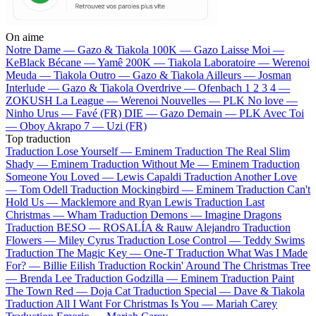
On aime
Notre Dame —
Gazo & Tiakola
100K —
Gazo
Laisse Moi —
KeBlack
Bécane —
Yamê
200K —
Tiakola
Laboratoire —
Werenoi
Meuda —
Tiakola
Outro —
Gazo & Tiakola
Ailleurs —
Josman
Interlude —
Gazo & Tiakola
Overdrive —
Ofenbach
1 2 3 4 —
ZOKUSH
La League —
Werenoi
Nouvelles —
PLK
No love —
Ninho
Urus —
Favé (FR)
DIE —
Gazo
Demain —
PLK
Avec Toi
—
Oboy
Akrapo 7 —
Uzi (FR)
Top traduction
Traduction Lose Yourself —
Eminem
Traduction The Real Slim
Shady —
Eminem
Traduction Without Me —
Eminem
Traduction
Someone You Loved —
Lewis Capaldi
Traduction Another Love
—
Tom Odell
Traduction Mockingbird —
Eminem
Traduction Can't
Hold Us —
Macklemore and Ryan Lewis
Traduction Last
Christmas —
Wham
Traduction Demons —
Imagine Dragons
Traduction BESO —
ROSALÍA & Rauw Alejandro
Traduction
Flowers —
Miley Cyrus
Traduction Lose Control —
Teddy Swims
Traduction The Magic Key —
One-T
Traduction What Was I Made
For? —
Billie Eilish
Traduction Rockin' Around The Christmas Tree
—
Brenda Lee
Traduction Godzilla —
Eminem
Traduction Paint
The Town Red —
Doja Cat
Traduction Special —
Dave & Tiakola
Traduction All I Want For Christmas Is You —
Mariah Carey