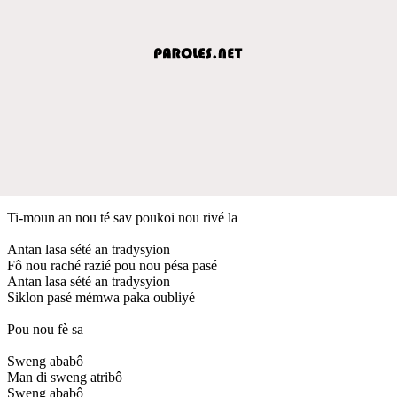
Ti-moun an nou té sav poukoi nou rivé la
Antan lasa sété an tradysyion
Fô nou raché razié pou nou pésa pasé
Antan lasa sété an tradysyion
Siklon pasé mémwa paka oubliyé
Pou nou fè sa
Sweng ababô
Man di sweng atribô
Sweng ababô