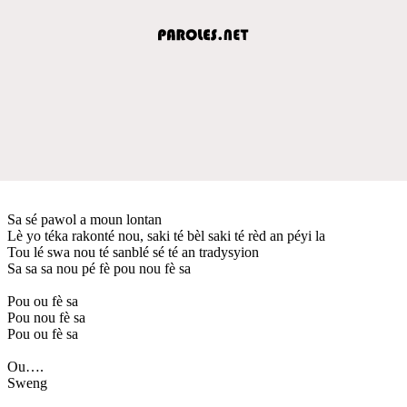
Sa sé pawol a moun lontan
Lè yo téka rakonté nou, saki té bèl saki té rèd an péyi la
Tou lé swa nou té sanblé sé té an tradysyion
Sa sa sa nou pé fè pou nou fè sa
Pou ou fè sa
Pou nou fè sa
Pou ou fè sa
Ou….
Sweng