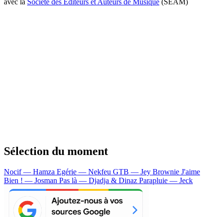
avec la
Société des Editeurs et Auteurs de Musique
(SEAM)
Sélection du moment
Nocif — Hamza
Egérie — Nekfeu
GTB — Jey Brownie
J'aime
Bien ! — Josman
Pas là — Djadja & Dinaz
Parapluie — Jeck