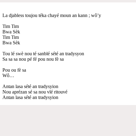
La djabless toujou téka chayé moun an kann ; wô’y
Tim Tim
Bwa Sèk
Tim Tim
Bwa Sèk
Tou lé swè nou té sanblé sété an tradysyon
Sa sa sa nou pé fé pou nou fè sa
Pou ou fè sa
Wô…
Antan lasa sété an tradysyion
Nou aprézan sé sa nou vlé ritouvé
Antan lasa sété an tradysyion