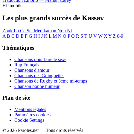
Traduction Emorio —
Mariah Carey
HP mobile
Les plus grands succès de Kassav
Zouk La Ce Sel Medikaman Nou Ni
A
B
C
D
E
F
G
H
I
J
K
L
M
N
O
P
Q
R
S
T
U
V
W
X
Y
Z
0-9
Thématiques
Chansons pour faire le sexe
Rap Français
Chansons d'amour
Chansons des Guinguettes
Chansons de Rugby et 3ème mi-temps
Chanson bonne humeur
Plan de site
Mentions légales
Paramètres cookies
Cookie Settings
© 2026 Paroles.net — Tous droits réservés