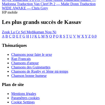
Madonna
Traduction Van Cleef Pt 2 —
Malie Donn
Traduction
WIDE AWAKE —
Chris Grey
HP mobile
Les plus grands succès de Kassav
Zouk La Ce Sel Medikaman Nou Ni
A
B
C
D
E
F
G
H
I
J
K
L
M
N
O
P
Q
R
S
T
U
V
W
X
Y
Z
0-9
Thématiques
Chansons pour faire le sexe
Rap Français
Chansons d'amour
Chansons des Guinguettes
Chansons de Rugby et 3ème mi-temps
Chanson bonne humeur
Plan de site
Mentions légales
Paramètres cookies
Cookie Settings