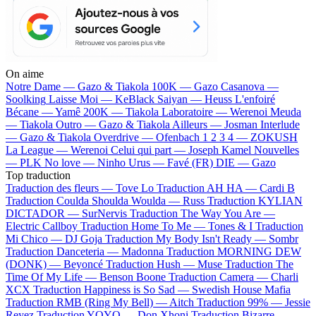
On aime
Notre Dame —
Gazo & Tiakola
100K —
Gazo
Casanova —
Soolking
Laisse Moi —
KeBlack
Saiyan —
Heuss L'enfoiré
Bécane —
Yamê
200K —
Tiakola
Laboratoire —
Werenoi
Meuda
—
Tiakola
Outro —
Gazo & Tiakola
Ailleurs —
Josman
Interlude
—
Gazo & Tiakola
Overdrive —
Ofenbach
1 2 3 4 —
ZOKUSH
La League —
Werenoi
Celui qui part —
Joseph Kamel
Nouvelles
—
PLK
No love —
Ninho
Urus —
Favé (FR)
DIE —
Gazo
Top traduction
Traduction des fleurs —
Tove Lo
Traduction AH HA —
Cardi B
Traduction Coulda Shoulda Woulda —
Russ
Traduction KYLIAN
DICTADOR —
SurNervis
Traduction The Way You Are —
Electric Callboy
Traduction Home To Me —
Tones & I
Traduction
Mi Chico —
DJ Goja
Traduction My Body Isn't Ready —
Sombr
Traduction Danceteria —
Madonna
Traduction MORNING DEW
(DONK) —
Beyoncé
Traduction Hush —
Muse
Traduction The
Time Of My Life —
Benson Boone
Traduction Camera —
Charli
XCX
Traduction Happiness is So Sad —
Swedish House Mafia
Traduction RMB (Ring My Bell) —
Aitch
Traduction 99% —
Jessie
Reyez
Traduction YOYO —
Don Xhoni
Traduction Bizarre —