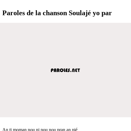
Paroles de la chanson Soulajé yo par
An ti moman nou ni pou nou pran an pié