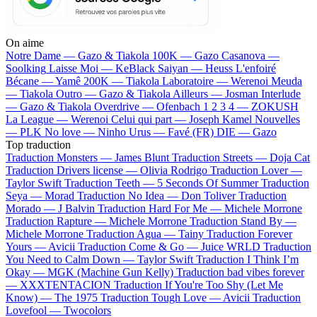
On aime
Notre Dame —
Gazo & Tiakola
100K —
Gazo
Casanova —
Soolking
Laisse Moi —
KeBlack
Saiyan —
Heuss L'enfoiré
Bécane —
Yamê
200K —
Tiakola
Laboratoire —
Werenoi
Meuda
—
Tiakola
Outro —
Gazo & Tiakola
Ailleurs —
Josman
Interlude
—
Gazo & Tiakola
Overdrive —
Ofenbach
1 2 3 4 —
ZOKUSH
La League —
Werenoi
Celui qui part —
Joseph Kamel
Nouvelles
—
PLK
No love —
Ninho
Urus —
Favé (FR)
DIE —
Gazo
Top traduction
Traduction Monsters —
James Blunt
Traduction Streets —
Doja Cat
Traduction Drivers license —
Olivia Rodrigo
Traduction Lover —
Taylor Swift
Traduction Teeth —
5 Seconds Of Summer
Traduction
Seya —
Morad
Traduction No Idea —
Don Toliver
Traduction
Morado —
J Balvin
Traduction Hard For Me —
Michele Morrone
Traduction Rapture —
Michele Morrone
Traduction Stand By —
Michele Morrone
Traduction Agua —
Tainy
Traduction Forever
Yours —
Avicii
Traduction Come & Go —
Juice WRLD
Traduction
You Need to Calm Down —
Taylor Swift
Traduction I Think I’m
Okay —
MGK (Machine Gun Kelly)
Traduction bad vibes forever
—
XXXTENTACION
Traduction If You're Too Shy (Let Me
Know) —
The 1975
Traduction Tough Love —
Avicii
Traduction
Lovefool —
Twocolors