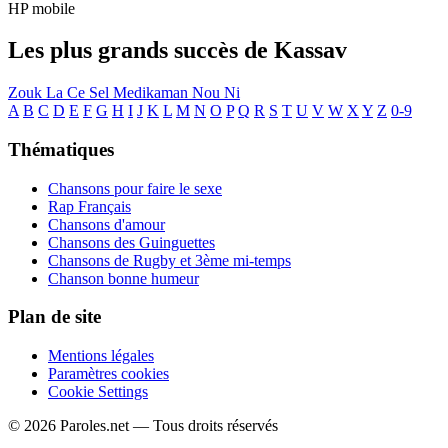
HP mobile
Les plus grands succès de Kassav
Zouk La Ce Sel Medikaman Nou Ni
A
B
C
D
E
F
G
H
I
J
K
L
M
N
O
P
Q
R
S
T
U
V
W
X
Y
Z
0-9
Thématiques
Chansons pour faire le sexe
Rap Français
Chansons d'amour
Chansons des Guinguettes
Chansons de Rugby et 3ème mi-temps
Chanson bonne humeur
Plan de site
Mentions légales
Paramètres cookies
Cookie Settings
© 2026 Paroles.net — Tous droits réservés