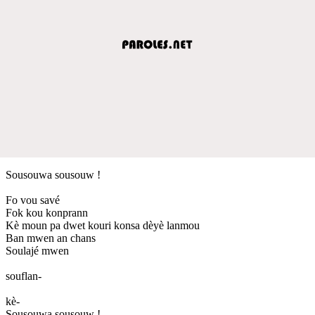
Sousouwa sousouw !
Fo vou savé
Fok kou konprann
Kè moun pa dwet kouri konsa dèyè lanmou
Ban mwen an chans
Soulajé mwen
souflan-
kè-
Sousouwa sousouw !