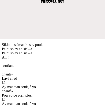
Siklonn selman ki sav pouki
Pa ni soley an siel-la
Pa ni soley an siel-la
Ah !
souflan-
chantè-
Lavi-a red
kè-
Ay manman soulajé yo
chantè-
Pou yo pé pran plézi
kè-
Ay manman soulajé yo