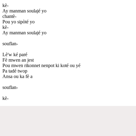
kè-
Ay manman soulajé yo
chantè-
Pou yo sipòté yo
kè-
Ay manman soulajé yo
souflan-
Lè'w ké paré
Fè mwen an jest
Pou mwen rikonnet nenpot ki koté ou yé
Pa tadé twop
Ansa ou ka fè a
souflan-
kè-