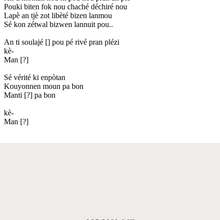
Pouki biten fok nou chaché déchiré nou
Lapè an tjè zot libèté bizen lanmou
Sé kon zétwal bizwen lannuit pou..
An ti soulajé [] pou pé rivé pran plézi
kè-
Man [?]
Sé vérité ki enpòtan
Kouyonnen moun pa bon
Manti [?] pa bon
kè-
Man [?]