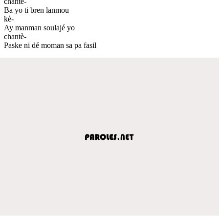
chantè-
Ba yo ti bren lanmou
kè-
Ay manman soulajé yo
chantè-
Paske ni dé moman sa pa fasil