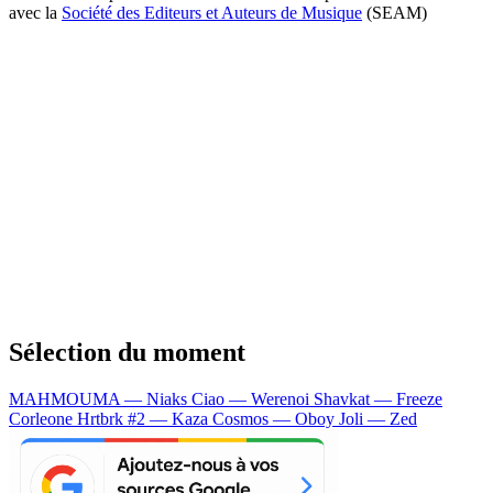
avec la
Société des Editeurs et Auteurs de Musique
(SEAM)
Sélection du moment
MAHMOUMA — Niaks
Ciao — Werenoi
Shavkat — Freeze
Corleone
Hrtbrk #2 — Kaza
Cosmos — Oboy
Joli — Zed