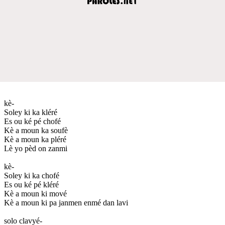
kè-
Soley ki ka kléré
Es ou ké pé chofé
Kè a moun ka soufè
Kè a moun ka pléré
Lè yo pèd on zanmi
kè-
Soley ki ka chofé
Es ou ké pé kléré
Kè a moun ki mové
Kè a moun ki pa janmen enmé dan lavi
solo clavyé-