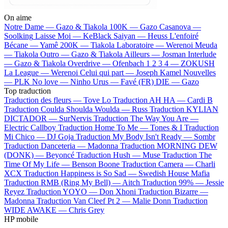
On aime
Notre Dame —
Gazo & Tiakola
100K —
Gazo
Casanova —
Soolking
Laisse Moi —
KeBlack
Saiyan —
Heuss L'enfoiré
Bécane —
Yamê
200K —
Tiakola
Laboratoire —
Werenoi
Meuda
—
Tiakola
Outro —
Gazo & Tiakola
Ailleurs —
Josman
Interlude
—
Gazo & Tiakola
Overdrive —
Ofenbach
1 2 3 4 —
ZOKUSH
La League —
Werenoi
Celui qui part —
Joseph Kamel
Nouvelles
—
PLK
No love —
Ninho
Urus —
Favé (FR)
DIE —
Gazo
Top traduction
Traduction des fleurs —
Tove Lo
Traduction AH HA —
Cardi B
Traduction Coulda Shoulda Woulda —
Russ
Traduction KYLIAN
DICTADOR —
SurNervis
Traduction The Way You Are —
Electric Callboy
Traduction Home To Me —
Tones & I
Traduction
Mi Chico —
DJ Goja
Traduction My Body Isn't Ready —
Sombr
Traduction Danceteria —
Madonna
Traduction MORNING DEW
(DONK) —
Beyoncé
Traduction Hush —
Muse
Traduction The
Time Of My Life —
Benson Boone
Traduction Camera —
Charli
XCX
Traduction Happiness is So Sad —
Swedish House Mafia
Traduction RMB (Ring My Bell) —
Aitch
Traduction 99% —
Jessie
Reyez
Traduction YOYO —
Don Xhoni
Traduction Bizarre —
Madonna
Traduction Van Cleef Pt 2 —
Malie Donn
Traduction
WIDE AWAKE —
Chris Grey
HP mobile