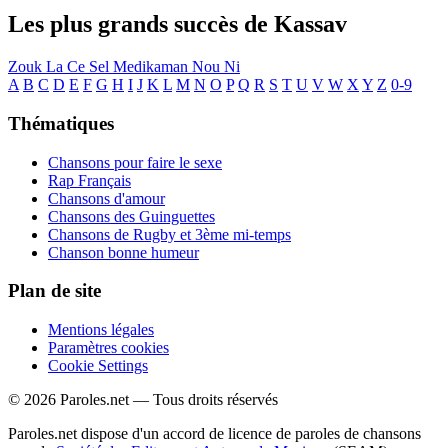
Les plus grands succès de Kassav
Zouk La Ce Sel Medikaman Nou Ni
A
B
C
D
E
F
G
H
I
J
K
L
M
N
O
P
Q
R
S
T
U
V
W
X
Y
Z
0-9
Thématiques
Chansons pour faire le sexe
Rap Français
Chansons d'amour
Chansons des Guinguettes
Chansons de Rugby et 3ème mi-temps
Chanson bonne humeur
Plan de site
Mentions légales
Paramètres cookies
Cookie Settings
© 2026 Paroles.net — Tous droits réservés
Paroles.net dispose d'un accord de licence de paroles de chansons