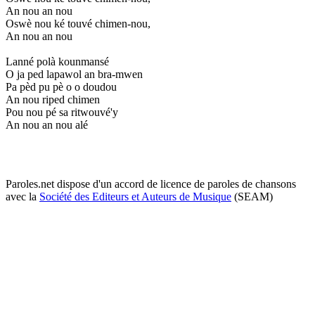
An nou an nou
Oswè nou ké touvé chimen-nou,
An nou an nou
Lanné polà kounmansé
O ja ped lapawol an bra-mwen
Pa pèd pu pè o o doudou
An nou riped chimen
Pou nou pé sa ritwouvé'y
An nou an nou alé
Paroles.net dispose d'un accord de licence de paroles de chansons
avec la
Société des Editeurs et Auteurs de Musique
(SEAM)