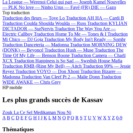
La League —
Werenoi
Celui qui part —
Joseph Kamel
Nouvelles
—
PLK
No love —
Ninho
Urus —
Favé (FR)
DIE —
Gazo
Top traduction
Traduction des fleurs —
Tove Lo
Traduction AH HA —
Cardi B
Traduction Coulda Shoulda Woulda —
Russ
Traduction KYLIAN
DICTADOR —
SurNervis
Traduction The Way You Are —
Electric Callboy
Traduction Home To Me —
Tones & I
Traduction
Mi Chico —
DJ Goja
Traduction My Body Isn't Ready —
Sombr
Traduction Danceteria —
Madonna
Traduction MORNING DEW
(DONK) —
Beyoncé
Traduction Hush —
Muse
Traduction The
Time Of My Life —
Benson Boone
Traduction Camera —
Charli
XCX
Traduction Happiness is So Sad —
Swedish House Mafia
Traduction RMB (Ring My Bell) —
Aitch
Traduction 99% —
Jessie
Reyez
Traduction YOYO —
Don Xhoni
Traduction Bizarre —
Madonna
Traduction Van Cleef Pt 2 —
Malie Donn
Traduction
WIDE AWAKE —
Chris Grey
HP mobile
Les plus grands succès de Kassav
Zouk La Ce Sel Medikaman Nou Ni
A
B
C
D
E
F
G
H
I
J
K
L
M
N
O
P
Q
R
S
T
U
V
W
X
Y
Z
0-9
Thématiques