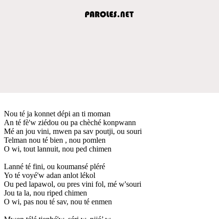
Nou té ja konnet dépi an ti moman
An té fè'w ziédou ou pa chèché konpwann
Mé an jou vini, mwen pa sav poutji, ou souri
Telman nou té bien , nou pomlen
O wi, tout lannuit, nou ped chimen
Lanné té fini, ou koumansé pléré
Yo té voyé'w adan anlot lékol
Ou ped lapawol, ou pres vini fol, mé w'souri
Jou ta la, nou riped chimen
O wi, pas nou té sav, nou té enmen