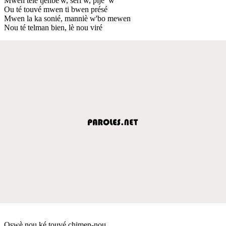
Mwen télé tjenbé'w, séri w, pijé’ w
Ou té touvé mwen ti bwen présé
Mwen la ka sonié, manniè w'bo mewen
Nou té telman bien, lè nou viré
Oswè nou ké touvé chimen-nou,