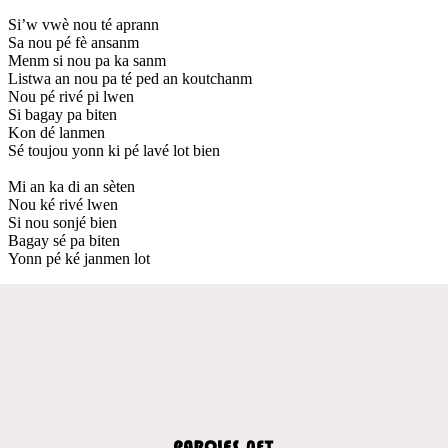
Si’w vwè nou té aprann
Sa nou pé fè ansanm
Menm si nou pa ka sanm
Listwa an nou pa té ped an koutchanm
Nou pé rivé pi lwen
Si bagay pa biten
Kon dé lanmen
Sé toujou yonn ki pé lavé lot bien
Mi an ka di an sèten
Nou ké rivé lwen
Si nou sonjé bien
Bagay sé pa biten
Yonn pé ké janmen lot