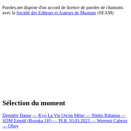
Paroles.net dispose d'un accord de licence de paroles de chansons
avec la
Société des Editeurs et Auteurs de Musique
(SEAM)
Sélection du moment
Dernière Danse — Kyo
La Vie Qu'on Mène — Ninho
Rihanna —
SDM
Emotif (Booska 1H) — PLK
10.03.2023 — Werenoi
Cabeza
— Oboy