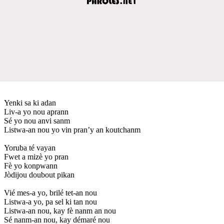
Yenki sa ki adan
Liv-a yo nou aprann
Sé yo nou anvi sanm
Listwa-an nou yo vin pran’y an koutchanm
Yoruba té vayan
Fwet a mizè yo pran
Fè yo konpwann
Jòdijou doubout pikan
Vié mes-a yo, brilé tet-an nou
Listwa-a yo, pa sel ki tan nou
Listwa-an nou, kay fè nanm an nou
Sé nanm-an nou, kay démaré nou