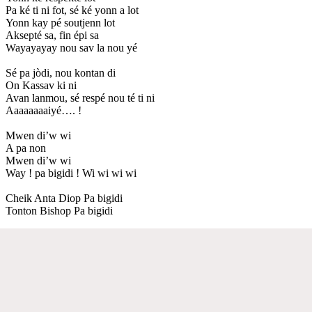
Pa ké ti ni fot, sé ké yonn a lot
Yonn kay pé soutjenn lot
Aksepté sa, fin épi sa
Wayayayay nou sav la nou yé
Sé pa jòdi, nou kontan di
On Kassav ki ni
Avan lanmou, sé respé nou té ti ni
Aaaaaaaaiyé…. !
Mwen di’w wi
A pa non
Mwen di’w wi
Way ! pa bigidi ! Wi wi wi wi
Cheik Anta Diop Pa bigidi
Tonton Bishop Pa bigidi