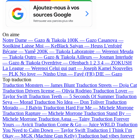
On aime
Notre Dame —
Gazo & Tiakola
100K —
Gazo
Casanova —
Soolking
Laisse Moi —
KeBlack
Saiyan —
Heuss L'enfoiré
Bécane —
Yamê
200K —
Tiakola
Laboratoire —
Werenoi
Meuda
—
Tiakola
Outro —
Gazo & Tiakola
Ailleurs —
Josman
Interlude
—
Gazo & Tiakola
Overdrive —
Ofenbach
1 2 3 4 —
ZOKUSH
La League —
Werenoi
Celui qui part —
Joseph Kamel
Nouvelles
—
PLK
No love —
Ninho
Urus —
Favé (FR)
DIE —
Gazo
Top traduction
Traduction Monsters —
James Blunt
Traduction Streets —
Doja Cat
Traduction Drivers license —
Olivia Rodrigo
Traduction Lover —
Taylor Swift
Traduction Teeth —
5 Seconds Of Summer
Traduction
Seya —
Morad
Traduction No Idea —
Don Toliver
Traduction
Morado —
J Balvin
Traduction Hard For Me —
Michele Morrone
Traduction Rapture —
Michele Morrone
Traduction Stand By —
Michele Morrone
Traduction Agua —
Tainy
Traduction Forever
Yours —
Avicii
Traduction Come & Go —
Juice WRLD
Traduction
You Need to Calm Down —
Taylor Swift
Traduction I Think I’m
Okay —
MGK (Machine Gun Kelly)
Traduction bad vibes forever