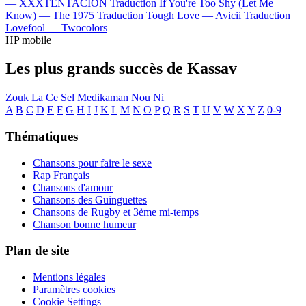
—
XXXTENTACION
Traduction If You're Too Shy (Let Me
Know) —
The 1975
Traduction Tough Love —
Avicii
Traduction
Lovefool —
Twocolors
HP mobile
Les plus grands succès de Kassav
Zouk La Ce Sel Medikaman Nou Ni
A
B
C
D
E
F
G
H
I
J
K
L
M
N
O
P
Q
R
S
T
U
V
W
X
Y
Z
0-9
Thématiques
Chansons pour faire le sexe
Rap Français
Chansons d'amour
Chansons des Guinguettes
Chansons de Rugby et 3ème mi-temps
Chanson bonne humeur
Plan de site
Mentions légales
Paramètres cookies
Cookie Settings