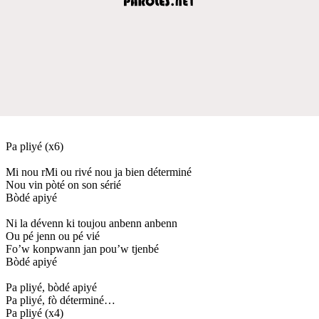
Pa pliyé (x6)
Mi nou rMi ou rivé nou ja bien déterminé
Nou vin pòté on son sérié
Bòdé apiyé
Ni la dévenn ki toujou anbenn anbenn
Ou pé jenn ou pé vié
Fo’w konpwann jan pou’w tjenbé
Bòdé apiyé
Pa pliyé, bòdé apiyé
Pa pliyé, fò déterminé…
Pa pliyé (x4)