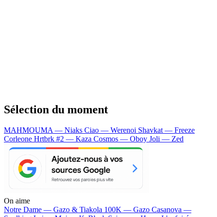
Sélection du moment
MAHMOUMA — Niaks
Ciao — Werenoi
Shavkat — Freeze
Corleone
Hrtbrk #2 — Kaza
Cosmos — Oboy
Joli — Zed
On aime
Notre Dame —
Gazo & Tiakola
100K —
Gazo
Casanova —