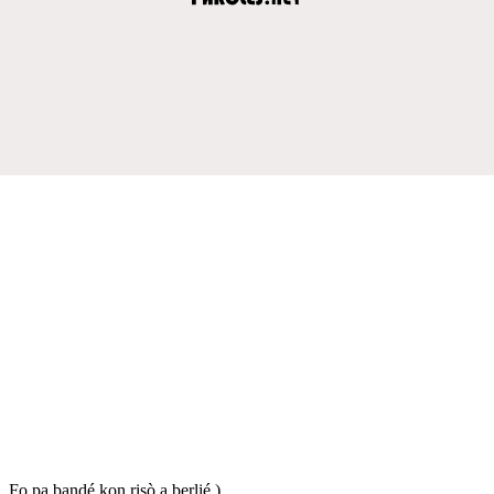
Fo pa bandé kon risò a berlié )