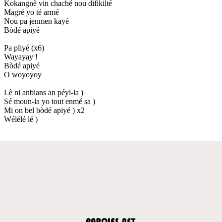
Kokangnè vin chaché nou difikilté
Magré yo té armé
Nou pa jenmen kayé
Bòdé apiyé
Pa pliyé (x6)
Wayayay !
Bòdé apiyé
O woyoyoy
Lè ni anbians an péyi-la )
Sé moun-la yo tout enmé sa )
Mi on bel bòdé apiyé ) x2
Wélélé lé )