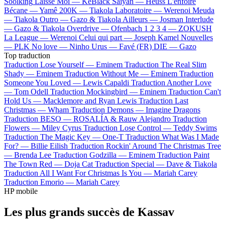
Soolking
Laisse Moi —
KeBlack
Saiyan —
Heuss L'enfoiré
Bécane —
Yamê
200K —
Tiakola
Laboratoire —
Werenoi
Meuda
—
Tiakola
Outro —
Gazo & Tiakola
Ailleurs —
Josman
Interlude
—
Gazo & Tiakola
Overdrive —
Ofenbach
1 2 3 4 —
ZOKUSH
La League —
Werenoi
Celui qui part —
Joseph Kamel
Nouvelles
—
PLK
No love —
Ninho
Urus —
Favé (FR)
DIE —
Gazo
Top traduction
Traduction Lose Yourself —
Eminem
Traduction The Real Slim
Shady —
Eminem
Traduction Without Me —
Eminem
Traduction
Someone You Loved —
Lewis Capaldi
Traduction Another Love
—
Tom Odell
Traduction Mockingbird —
Eminem
Traduction Can't
Hold Us —
Macklemore and Ryan Lewis
Traduction Last
Christmas —
Wham
Traduction Demons —
Imagine Dragons
Traduction BESO —
ROSALÍA & Rauw Alejandro
Traduction
Flowers —
Miley Cyrus
Traduction Lose Control —
Teddy Swims
Traduction The Magic Key —
One-T
Traduction What Was I Made
For? —
Billie Eilish
Traduction Rockin' Around The Christmas Tree
—
Brenda Lee
Traduction Godzilla —
Eminem
Traduction Paint
The Town Red —
Doja Cat
Traduction Special —
Dave & Tiakola
Traduction All I Want For Christmas Is You —
Mariah Carey
Traduction Emorio —
Mariah Carey
HP mobile
Les plus grands succès de Kassav