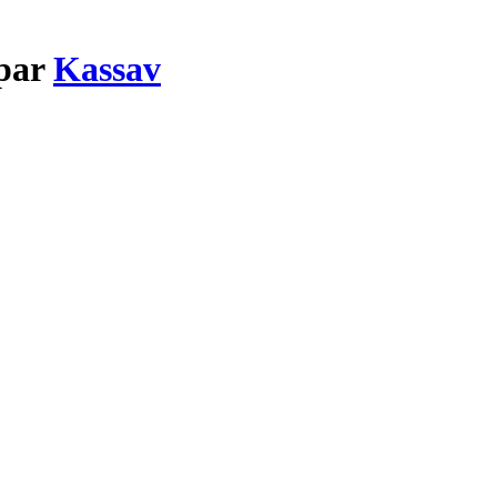
 par
Kassav