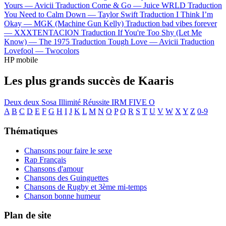
Yours —
Avicii
Traduction Come & Go —
Juice WRLD
Traduction
You Need to Calm Down —
Taylor Swift
Traduction I Think I’m
Okay —
MGK (Machine Gun Kelly)
Traduction bad vibes forever
—
XXXTENTACION
Traduction If You're Too Shy (Let Me
Know) —
The 1975
Traduction Tough Love —
Avicii
Traduction
Lovefool —
Twocolors
HP mobile
Les plus grands succès de Kaaris
Deux deux
Sosa
Illimité
Réussite
IRM
FIVE O
A
B
C
D
E
F
G
H
I
J
K
L
M
N
O
P
Q
R
S
T
U
V
W
X
Y
Z
0-9
Thématiques
Chansons pour faire le sexe
Rap Français
Chansons d'amour
Chansons des Guinguettes
Chansons de Rugby et 3ème mi-temps
Chanson bonne humeur
Plan de site