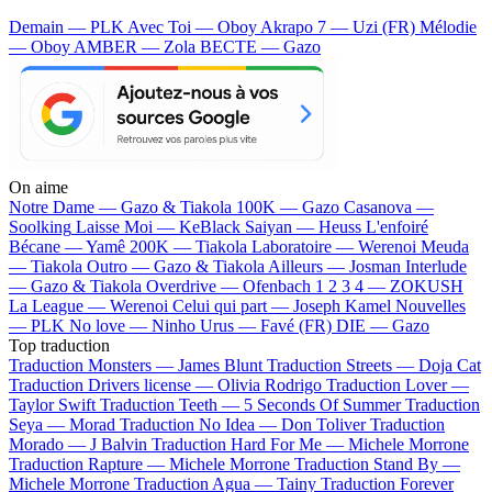
Demain — PLK
Avec Toi — Oboy
Akrapo 7 — Uzi (FR)
Mélodie
— Oboy
AMBER — Zola
BECTE — Gazo
On aime
Notre Dame —
Gazo & Tiakola
100K —
Gazo
Casanova —
Soolking
Laisse Moi —
KeBlack
Saiyan —
Heuss L'enfoiré
Bécane —
Yamê
200K —
Tiakola
Laboratoire —
Werenoi
Meuda
—
Tiakola
Outro —
Gazo & Tiakola
Ailleurs —
Josman
Interlude
—
Gazo & Tiakola
Overdrive —
Ofenbach
1 2 3 4 —
ZOKUSH
La League —
Werenoi
Celui qui part —
Joseph Kamel
Nouvelles
—
PLK
No love —
Ninho
Urus —
Favé (FR)
DIE —
Gazo
Top traduction
Traduction Monsters —
James Blunt
Traduction Streets —
Doja Cat
Traduction Drivers license —
Olivia Rodrigo
Traduction Lover —
Taylor Swift
Traduction Teeth —
5 Seconds Of Summer
Traduction
Seya —
Morad
Traduction No Idea —
Don Toliver
Traduction
Morado —
J Balvin
Traduction Hard For Me —
Michele Morrone
Traduction Rapture —
Michele Morrone
Traduction Stand By —
Michele Morrone
Traduction Agua —
Tainy
Traduction Forever