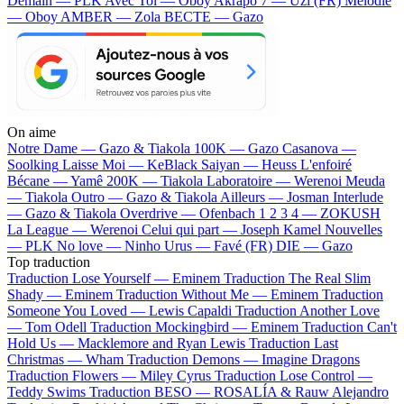
Demain — PLK
Avec Toi — Oboy
Akrapo 7 — Uzi (FR)
Mélodie
— Oboy
AMBER — Zola
BECTE — Gazo
On aime
Notre Dame —
Gazo & Tiakola
100K —
Gazo
Casanova —
Soolking
Laisse Moi —
KeBlack
Saiyan —
Heuss L'enfoiré
Bécane —
Yamê
200K —
Tiakola
Laboratoire —
Werenoi
Meuda
—
Tiakola
Outro —
Gazo & Tiakola
Ailleurs —
Josman
Interlude
—
Gazo & Tiakola
Overdrive —
Ofenbach
1 2 3 4 —
ZOKUSH
La League —
Werenoi
Celui qui part —
Joseph Kamel
Nouvelles
—
PLK
No love —
Ninho
Urus —
Favé (FR)
DIE —
Gazo
Top traduction
Traduction Lose Yourself —
Eminem
Traduction The Real Slim
Shady —
Eminem
Traduction Without Me —
Eminem
Traduction
Someone You Loved —
Lewis Capaldi
Traduction Another Love
—
Tom Odell
Traduction Mockingbird —
Eminem
Traduction Can't
Hold Us —
Macklemore and Ryan Lewis
Traduction Last
Christmas —
Wham
Traduction Demons —
Imagine Dragons
Traduction Flowers —
Miley Cyrus
Traduction Lose Control —
Teddy Swims
Traduction BESO —
ROSALÍA & Rauw Alejandro