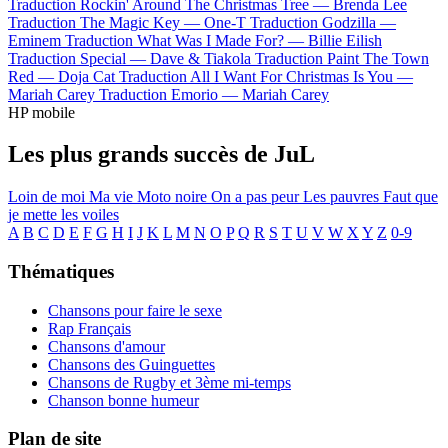
Traduction Rockin' Around The Christmas Tree —
Brenda Lee
Traduction The Magic Key —
One-T
Traduction Godzilla —
Eminem
Traduction What Was I Made For? —
Billie Eilish
Traduction Special —
Dave & Tiakola
Traduction Paint The Town
Red —
Doja Cat
Traduction All I Want For Christmas Is You —
Mariah Carey
Traduction Emorio —
Mariah Carey
HP mobile
Les plus grands succès de JuL
Loin de moi
Ma vie
Moto noire
On a pas peur
Les pauvres
Faut que
je mette les voiles
A
B
C
D
E
F
G
H
I
J
K
L
M
N
O
P
Q
R
S
T
U
V
W
X
Y
Z
0-9
Thématiques
Chansons pour faire le sexe
Rap Français
Chansons d'amour
Chansons des Guinguettes
Chansons de Rugby et 3ème mi-temps
Chanson bonne humeur
Plan de site