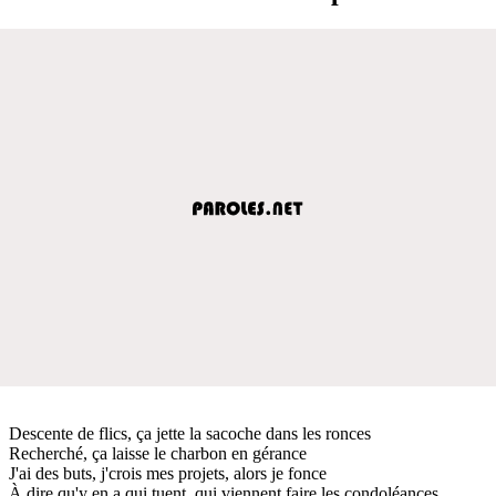
Descente de flics, ça jette la sacoche dans les ronces
Recherché, ça laisse le charbon en gérance
J'ai des buts, j'crois mes projets, alors je fonce
À dire qu'y en a qui tuent, qui viennent faire les condoléances