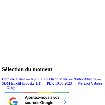
Sélection du moment
Dernière Danse — Kyo
La Vie Qu'on Mène — Ninho
Rihanna —
SDM
Emotif (Booska 1H) — PLK
10.03.2023 — Werenoi
Cabeza
— Oboy