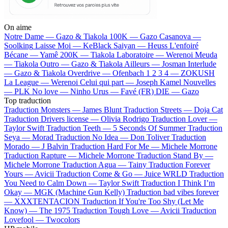
On aime
Notre Dame —
Gazo & Tiakola
100K —
Gazo
Casanova —
Soolking
Laisse Moi —
KeBlack
Saiyan —
Heuss L'enfoiré
Bécane —
Yamê
200K —
Tiakola
Laboratoire —
Werenoi
Meuda
—
Tiakola
Outro —
Gazo & Tiakola
Ailleurs —
Josman
Interlude
—
Gazo & Tiakola
Overdrive —
Ofenbach
1 2 3 4 —
ZOKUSH
La League —
Werenoi
Celui qui part —
Joseph Kamel
Nouvelles
—
PLK
No love —
Ninho
Urus —
Favé (FR)
DIE —
Gazo
Top traduction
Traduction Monsters —
James Blunt
Traduction Streets —
Doja Cat
Traduction Drivers license —
Olivia Rodrigo
Traduction Lover —
Taylor Swift
Traduction Teeth —
5 Seconds Of Summer
Traduction
Seya —
Morad
Traduction No Idea —
Don Toliver
Traduction
Morado —
J Balvin
Traduction Hard For Me —
Michele Morrone
Traduction Rapture —
Michele Morrone
Traduction Stand By —
Michele Morrone
Traduction Agua —
Tainy
Traduction Forever
Yours —
Avicii
Traduction Come & Go —
Juice WRLD
Traduction
You Need to Calm Down —
Taylor Swift
Traduction I Think I’m
Okay —
MGK (Machine Gun Kelly)
Traduction bad vibes forever
—
XXXTENTACION
Traduction If You're Too Shy (Let Me
Know) —
The 1975
Traduction Tough Love —
Avicii
Traduction
Lovefool —
Twocolors