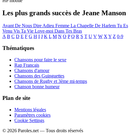
HP mobile
Les plus grands succès de Jeane Manson
Avant De Nous Dire Adieu
Femme
La Chapelle De Harlem
Tu Es
Venu
Vis Ta Vie
Love-moi Dans Tes Bras
A
B
C
D
E
F
G
H
I
J
K
L
M
N
O
P
Q
R
S
T
U
V
W
X
Y
Z
0-9
Thématiques
Chansons pour faire le sexe
Rap Français
Chansons d'amour
Chansons des Guinguettes
Chansons de Rugby et 3ème mi-temps
Chanson bonne humeur
Plan de site
Mentions légales
Paramètres cookies
Cookie Settings
© 2026 Paroles.net — Tous droits réservés