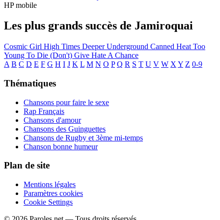
HP mobile
Les plus grands succès de Jamiroquai
Cosmic Girl
High Times
Deeper Underground
Canned Heat
Too
Young To Die
(Don't) Give Hate A Chance
A
B
C
D
E
F
G
H
I
J
K
L
M
N
O
P
Q
R
S
T
U
V
W
X
Y
Z
0-9
Thématiques
Chansons pour faire le sexe
Rap Français
Chansons d'amour
Chansons des Guinguettes
Chansons de Rugby et 3ème mi-temps
Chanson bonne humeur
Plan de site
Mentions légales
Paramètres cookies
Cookie Settings
© 2026 Paroles.net — Tous droits réservés