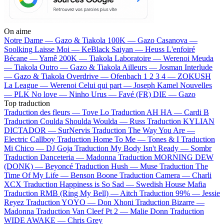
On aime
Notre Dame —
Gazo & Tiakola
100K —
Gazo
Casanova —
Soolking
Laisse Moi —
KeBlack
Saiyan —
Heuss L'enfoiré
Bécane —
Yamê
200K —
Tiakola
Laboratoire —
Werenoi
Meuda
—
Tiakola
Outro —
Gazo & Tiakola
Ailleurs —
Josman
Interlude
—
Gazo & Tiakola
Overdrive —
Ofenbach
1 2 3 4 —
ZOKUSH
La League —
Werenoi
Celui qui part —
Joseph Kamel
Nouvelles
—
PLK
No love —
Ninho
Urus —
Favé (FR)
DIE —
Gazo
Top traduction
Traduction des fleurs —
Tove Lo
Traduction AH HA —
Cardi B
Traduction Coulda Shoulda Woulda —
Russ
Traduction KYLIAN
DICTADOR —
SurNervis
Traduction The Way You Are —
Electric Callboy
Traduction Home To Me —
Tones & I
Traduction
Mi Chico —
DJ Goja
Traduction My Body Isn't Ready —
Sombr
Traduction Danceteria —
Madonna
Traduction MORNING DEW
(DONK) —
Beyoncé
Traduction Hush —
Muse
Traduction The
Time Of My Life —
Benson Boone
Traduction Camera —
Charli
XCX
Traduction Happiness is So Sad —
Swedish House Mafia
Traduction RMB (Ring My Bell) —
Aitch
Traduction 99% —
Jessie
Reyez
Traduction YOYO —
Don Xhoni
Traduction Bizarre —
Madonna
Traduction Van Cleef Pt 2 —
Malie Donn
Traduction
WIDE AWAKE —
Chris Grey