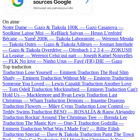
On aime
Notre Dame —
Gazo & Tiakola
100K —
Gazo
Casanova —
Soolking
Laisse Moi —
KeBlack
Saiyan —
Heuss L'enfoiré
Bécane —
Yamê
200K —
Tiakola
Laboratoire —
Werenoi
Meuda
—
Tiakola
Outro —
Gazo & Tiakola
Ailleurs —
Josman
Interlude
—
Gazo & Tiakola
Overdrive —
Ofenbach
1 2 3 4 —
ZOKUSH
La League —
Werenoi
Celui qui part —
Joseph Kamel
Nouvelles
—
PLK
No love —
Ninho
Urus —
Favé (FR)
DIE —
Gazo
Top traduction
Traduction Lose Yourself —
Eminem
Traduction The Real Slim
Shady —
Eminem
Traduction Without Me —
Eminem
Traduction
Someone You Loved —
Lewis Capaldi
Traduction Another Love
—
Tom Odell
Traduction Mockingbird —
Eminem
Traduction Can't
Hold Us —
Macklemore and Ryan Lewis
Traduction Last
Christmas —
Wham
Traduction Demons —
Imagine Dragons
Traduction Flowers —
Miley Cyrus
Traduction Lose Control —
Teddy Swims
Traduction BESO —
ROSALÍA & Rauw Alejandro
Traduction Rockin' Around The Christmas Tree —
Brenda Lee
Traduction The Magic Key —
One-T
Traduction Godzilla —
Eminem
Traduction What Was I Made For? —
Billie Eilish
Traduction Special —
Dave & Tiakola
Traduction Paint The Town
Red —
Doja Cat
Traduction All I Want For Christmas Is You —