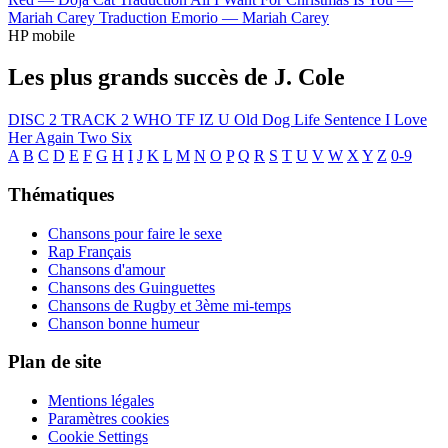
Mariah Carey
Traduction Emorio —
Mariah Carey
HP mobile
Les plus grands succès de J. Cole
DISC 2 TRACK 2
WHO TF IZ U
Old Dog
Life Sentence
I Love
Her Again
Two Six
A
B
C
D
E
F
G
H
I
J
K
L
M
N
O
P
Q
R
S
T
U
V
W
X
Y
Z
0-9
Thématiques
Chansons pour faire le sexe
Rap Français
Chansons d'amour
Chansons des Guinguettes
Chansons de Rugby et 3ème mi-temps
Chanson bonne humeur
Plan de site
Mentions légales
Paramètres cookies
Cookie Settings