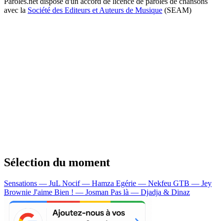
Paroles.net dispose d'un accord de licence de paroles de chansons
avec la
Société des Editeurs et Auteurs de Musique
(SEAM)
Sélection du moment
Sensations — JuL
Nocif — Hamza
Egérie — Nekfeu
GTB — Jey
Brownie
J'aime Bien ! — Josman
Pas là — Djadja & Dinaz