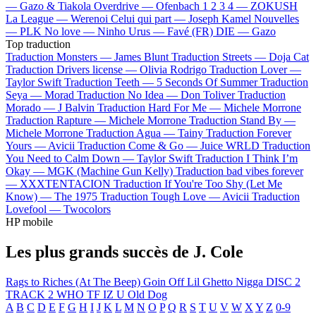
—
Gazo & Tiakola
Overdrive —
Ofenbach
1 2 3 4 —
ZOKUSH
La League —
Werenoi
Celui qui part —
Joseph Kamel
Nouvelles
—
PLK
No love —
Ninho
Urus —
Favé (FR)
DIE —
Gazo
Top traduction
Traduction Monsters —
James Blunt
Traduction Streets —
Doja Cat
Traduction Drivers license —
Olivia Rodrigo
Traduction Lover —
Taylor Swift
Traduction Teeth —
5 Seconds Of Summer
Traduction
Seya —
Morad
Traduction No Idea —
Don Toliver
Traduction
Morado —
J Balvin
Traduction Hard For Me —
Michele Morrone
Traduction Rapture —
Michele Morrone
Traduction Stand By —
Michele Morrone
Traduction Agua —
Tainy
Traduction Forever
Yours —
Avicii
Traduction Come & Go —
Juice WRLD
Traduction
You Need to Calm Down —
Taylor Swift
Traduction I Think I’m
Okay —
MGK (Machine Gun Kelly)
Traduction bad vibes forever
—
XXXTENTACION
Traduction If You're Too Shy (Let Me
Know) —
The 1975
Traduction Tough Love —
Avicii
Traduction
Lovefool —
Twocolors
HP mobile
Les plus grands succès de J. Cole
Rags to Riches (At The Beep)
Goin Off
Lil Ghetto Nigga
DISC 2
TRACK 2
WHO TF IZ U
Old Dog
A
B
C
D
E
F
G
H
I
J
K
L
M
N
O
P
Q
R
S
T
U
V
W
X
Y
Z
0-9