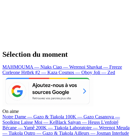
Sélection du moment
MAHMOUMA — Niaks
Ciao — Werenoi
Shavkat — Freeze
Corleone
Hrtbrk #2 — Kaza
Cosmos — Oboy
Joli — Zed
On aime
Notre Dame —
Gazo & Tiakola
100K —
Gazo
Casanova —
Soolking
Laisse Moi —
KeBlack
Saiyan —
Heuss L'enfoiré
Bécane —
Yamê
200K —
Tiakola
Laboratoire —
Werenoi
Meuda
—
Tiakola
Outro —
Gazo & Tiakola
Ailleurs —
Josman
Interlude