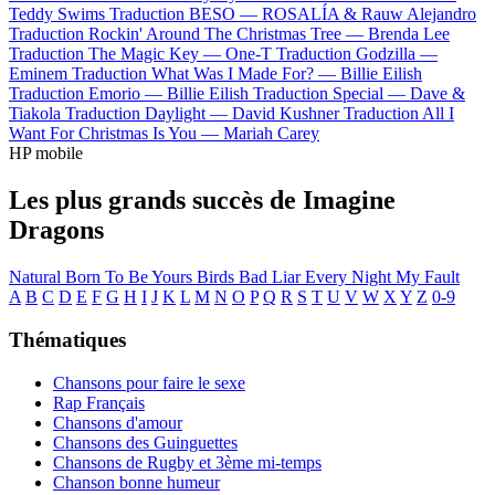
Teddy Swims
Traduction BESO —
ROSALÍA & Rauw Alejandro
Traduction Rockin' Around The Christmas Tree —
Brenda Lee
Traduction The Magic Key —
One-T
Traduction Godzilla —
Eminem
Traduction What Was I Made For? —
Billie Eilish
Traduction Emorio —
Billie Eilish
Traduction Special —
Dave &
Tiakola
Traduction Daylight —
David Kushner
Traduction All I
Want For Christmas Is You —
Mariah Carey
HP mobile
Les plus grands succès de Imagine
Dragons
Natural
Born To Be Yours
Birds
Bad Liar
Every Night
My Fault
A
B
C
D
E
F
G
H
I
J
K
L
M
N
O
P
Q
R
S
T
U
V
W
X
Y
Z
0-9
Thématiques
Chansons pour faire le sexe
Rap Français
Chansons d'amour
Chansons des Guinguettes
Chansons de Rugby et 3ème mi-temps
Chanson bonne humeur