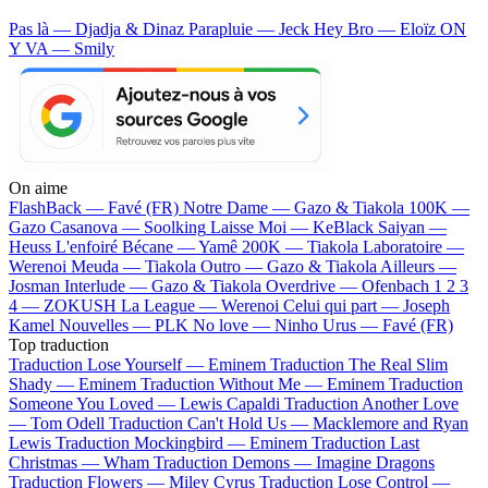
Pas là — Djadja & Dinaz
Parapluie — Jeck
Hey Bro — Eloïz
ON
Y VA — Smily
On aime
FlashBack —
Favé (FR)
Notre Dame —
Gazo & Tiakola
100K —
Gazo
Casanova —
Soolking
Laisse Moi —
KeBlack
Saiyan —
Heuss L'enfoiré
Bécane —
Yamê
200K —
Tiakola
Laboratoire —
Werenoi
Meuda —
Tiakola
Outro —
Gazo & Tiakola
Ailleurs —
Josman
Interlude —
Gazo & Tiakola
Overdrive —
Ofenbach
1 2 3
4 —
ZOKUSH
La League —
Werenoi
Celui qui part —
Joseph
Kamel
Nouvelles —
PLK
No love —
Ninho
Urus —
Favé (FR)
Top traduction
Traduction Lose Yourself —
Eminem
Traduction The Real Slim
Shady —
Eminem
Traduction Without Me —
Eminem
Traduction
Someone You Loved —
Lewis Capaldi
Traduction Another Love
—
Tom Odell
Traduction Can't Hold Us —
Macklemore and Ryan
Lewis
Traduction Mockingbird —
Eminem
Traduction Last
Christmas —
Wham
Traduction Demons —
Imagine Dragons
Traduction Flowers —
Miley Cyrus
Traduction Lose Control —