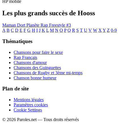
HP mobile
Les plus grands succès de Hooss
Maman Dort
Planète Rap Freestyle #3
A
B
C
D
E
F
G
H
I
J
K
L
M
N
O
P
Q
R
S
T
U
V
W
X
Y
Z
0-9
Thématiques
Chansons pour faire le sexe
Rap Français
Chansons d'amour
Chansons des Guinguettes
Chansons de Rugby et 3ème mi-temps
Chanson bonne humeur
Plan de site
Mentions légales
Paramètres cookies
Cookie Settings
© 2026 Paroles.net — Tous droits réservés