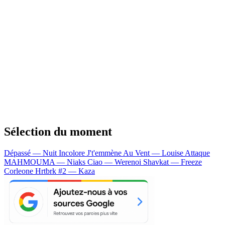
Sélection du moment
Dépassé — Nuit Incolore
J't'emmène Au Vent — Louise Attaque
MAHMOUMA — Niaks
Ciao — Werenoi
Shavkat — Freeze
Corleone
Hrtbrk #2 — Kaza