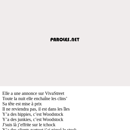
Elle a une annonce sur VivaStreet
Toute la nuit elle enchaîne les clins’
Sa tête est mise à prix
Il ne reviendra pas, il est dans les îles
Y’a des hippies, c’est Woodstock
Y’a des junkies, c’est Woodstock
J’suis là j’effrite sur le tchock
Y’a des clients partout j’ai niqué le stock