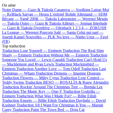
On aime
Notre Dame —
Gazo & Tiakola
Casanova —
Soolking
Laisse Moi
—
KeBlack
Saiyan —
Heuss L'enfoiré
Bolide Allemand —
SDM
Bécane —
Yamê
200K —
Tiakola
Laboratoire —
Werenoi
Meuda
—
Tiakola
Outro —
Gazo & Tiakola
Ailleurs —
Josman
Interlude
—
Gazo & Tiakola
Overdrive —
Ofenbach
1 2 3 4 —
ZOKUSH
La League —
Werenoi
Popcorn Salé —
Santa
Celui qui part —
Joseph Kamel
Nouvelles —
PLK
No love —
Ninho
Urus —
Favé
(FR)
Top traduction
Traduction Lose Yourself —
Eminem
Traduction The Real Slim
Shady —
Eminem
Traduction Without Me —
Eminem
Traduction
Someone You Loved —
Lewis Capaldi
Traduction Can't Hold Us
—
Macklemore and Ryan Lewis
Traduction Mockingbird —
Eminem
Traduction Another Love —
Tom Odell
Traduction Last
Christmas —
Wham
Traduction Demons —
Imagine Dragons
Traduction Flowers —
Miley Cyrus
Traduction Lose Control —
Teddy Swims
Traduction BESO —
ROSALÍA & Rauw Alejandro
Traduction Rockin' Around The Christmas Tree —
Brenda Lee
Traduction The Magic Key —
One-T
Traduction Godzilla —
Eminem
Traduction What Was I Made For? —
Billie Eilish
Traduction Emorio —
Billie Eilish
Traduction Daylight —
David
Kushner
Traduction All I Want For Christmas Is You —
Mariah
Carey
Traduction Paint The Town Red —
Doja Cat