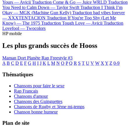
Yours —
Avicii
Traduction Come & Go —
Juice WRLD
Traduction
You Need to Calm Down —
Taylor Swift
Traduction I Think I’m
Okay —
MGK (Machine Gun Kelly)
Traduction bad vibes forever
—
XXXTENTACION
Traduction If You're Too Shy (Let Me
Know) —
The 1975
Traduction Tough Love —
Avicii
Traduction
Lovefool —
Twocolors
HP mobile
Les plus grands succès de Hooss
Maman Dort
Planète Rap Freestyle #3
A
B
C
D
E
F
G
H
I
J
K
L
M
N
O
P
Q
R
S
T
U
V
W
X
Y
Z
0-9
Thématiques
Chansons pour faire le sexe
Rap Français
Chansons d'amour
Chansons des Guinguettes
Chansons de Rugby et 3ème mi-temps
Chanson bonne humeur
Plan de site