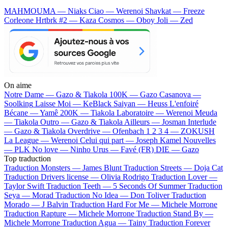
MAHMOUMA — Niaks
Ciao — Werenoi
Shavkat — Freeze
Corleone
Hrtbrk #2 — Kaza
Cosmos — Oboy
Joli — Zed
On aime
Notre Dame —
Gazo & Tiakola
100K —
Gazo
Casanova —
Soolking
Laisse Moi —
KeBlack
Saiyan —
Heuss L'enfoiré
Bécane —
Yamê
200K —
Tiakola
Laboratoire —
Werenoi
Meuda
—
Tiakola
Outro —
Gazo & Tiakola
Ailleurs —
Josman
Interlude
—
Gazo & Tiakola
Overdrive —
Ofenbach
1 2 3 4 —
ZOKUSH
La League —
Werenoi
Celui qui part —
Joseph Kamel
Nouvelles
—
PLK
No love —
Ninho
Urus —
Favé (FR)
DIE —
Gazo
Top traduction
Traduction Monsters —
James Blunt
Traduction Streets —
Doja Cat
Traduction Drivers license —
Olivia Rodrigo
Traduction Lover —
Taylor Swift
Traduction Teeth —
5 Seconds Of Summer
Traduction
Seya —
Morad
Traduction No Idea —
Don Toliver
Traduction
Morado —
J Balvin
Traduction Hard For Me —
Michele Morrone
Traduction Rapture —
Michele Morrone
Traduction Stand By —
Michele Morrone
Traduction Agua —
Tainy
Traduction Forever