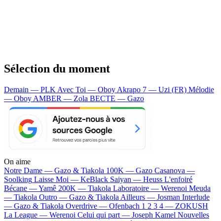
Sélection du moment
Demain — PLK
Avec Toi — Oboy
Akrapo 7 — Uzi (FR)
Mélodie
— Oboy
AMBER — Zola
BECTE — Gazo
On aime
Notre Dame —
Gazo & Tiakola
100K —
Gazo
Casanova —
Soolking
Laisse Moi —
KeBlack
Saiyan —
Heuss L'enfoiré
Bécane —
Yamê
200K —
Tiakola
Laboratoire —
Werenoi
Meuda
—
Tiakola
Outro —
Gazo & Tiakola
Ailleurs —
Josman
Interlude
—
Gazo & Tiakola
Overdrive —
Ofenbach
1 2 3 4 —
ZOKUSH
La League —
Werenoi
Celui qui part —
Joseph Kamel
Nouvelles