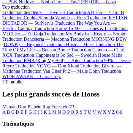
—
PLK
No love —
Ninho
Urus —
Favé (FR)
DIE —
Gazo
Top traduction
Traduction des fleurs —
Tove Lo
Traduction AH HA —
Cardi B
Traduction Coulda Shoulda Woulda —
Russ
Traduction KYLIAN
DICTADOR —
SurNervis
Traduction The Way You Are —
Electric Callboy
Traduction Home To Me —
Tones & I
Traduction
Mi Chico —
DJ Goja
Traduction My Body Isn't Ready —
Sombr
Traduction Danceteria —
Madonna
Traduction MORNING DEW
(DONK) —
Beyoncé
Traduction Hush —
Muse
Traduction The
Time Of My Life —
Benson Boone
Traduction Camera —
Charli
XCX
Traduction Happiness is So Sad —
Swedish House Mafia
Traduction RMB (Ring My Bell) —
Aitch
Traduction 99% —
Jessie
Reyez
Traduction YOYO —
Don Xhoni
Traduction Bizarre —
Madonna
Traduction Van Cleef Pt 2 —
Malie Donn
Traduction
WIDE AWAKE —
Chris Grey
HP mobile
Les plus grands succès de Hooss
Maman Dort
Planète Rap Freestyle #3
A
B
C
D
E
F
G
H
I
J
K
L
M
N
O
P
Q
R
S
T
U
V
W
X
Y
Z
0-9
Thématiques