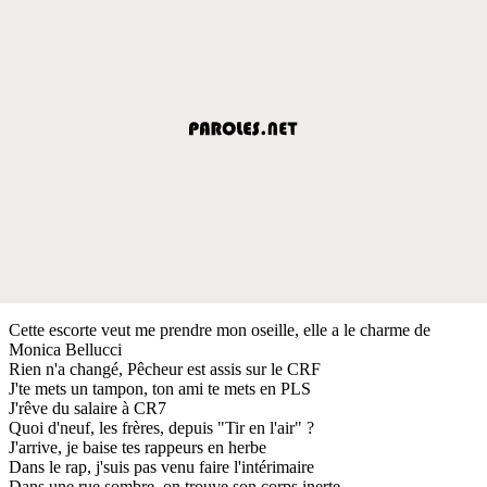
Cette escorte veut me prendre mon oseille, elle a le charme de
Monica Bellucci
Rien n'a changé, Pêcheur est assis sur le CRF
J'te mets un tampon, ton ami te mets en PLS
J'rêve du salaire à CR7
Quoi d'neuf, les frères, depuis "Tir en l'air" ?
J'arrive, je baise tes rappeurs en herbe
Dans le rap, j'suis pas venu faire l'intérimaire
Dans une rue sombre, on trouve son corps inerte