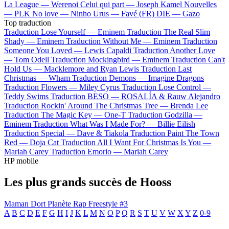
La League —
Werenoi
Celui qui part —
Joseph Kamel
Nouvelles
—
PLK
No love —
Ninho
Urus —
Favé (FR)
DIE —
Gazo
Top traduction
Traduction Lose Yourself —
Eminem
Traduction The Real Slim
Shady —
Eminem
Traduction Without Me —
Eminem
Traduction
Someone You Loved —
Lewis Capaldi
Traduction Another Love
—
Tom Odell
Traduction Mockingbird —
Eminem
Traduction Can't
Hold Us —
Macklemore and Ryan Lewis
Traduction Last
Christmas —
Wham
Traduction Demons —
Imagine Dragons
Traduction Flowers —
Miley Cyrus
Traduction Lose Control —
Teddy Swims
Traduction BESO —
ROSALÍA & Rauw Alejandro
Traduction Rockin' Around The Christmas Tree —
Brenda Lee
Traduction The Magic Key —
One-T
Traduction Godzilla —
Eminem
Traduction What Was I Made For? —
Billie Eilish
Traduction Special —
Dave & Tiakola
Traduction Paint The Town
Red —
Doja Cat
Traduction All I Want For Christmas Is You —
Mariah Carey
Traduction Emorio —
Mariah Carey
HP mobile
Les plus grands succès de Hooss
Maman Dort
Planète Rap Freestyle #3
A
B
C
D
E
F
G
H
I
J
K
L
M
N
O
P
Q
R
S
T
U
V
W
X
Y
Z
0-9