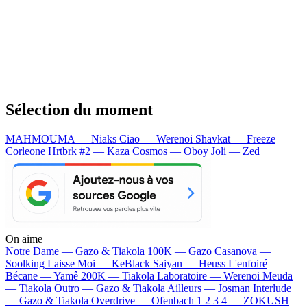
Sélection du moment
MAHMOUMA — Niaks
Ciao — Werenoi
Shavkat — Freeze
Corleone
Hrtbrk #2 — Kaza
Cosmos — Oboy
Joli — Zed
On aime
Notre Dame —
Gazo & Tiakola
100K —
Gazo
Casanova —
Soolking
Laisse Moi —
KeBlack
Saiyan —
Heuss L'enfoiré
Bécane —
Yamê
200K —
Tiakola
Laboratoire —
Werenoi
Meuda
—
Tiakola
Outro —
Gazo & Tiakola
Ailleurs —
Josman
Interlude
—
Gazo & Tiakola
Overdrive —
Ofenbach
1 2 3 4 —
ZOKUSH