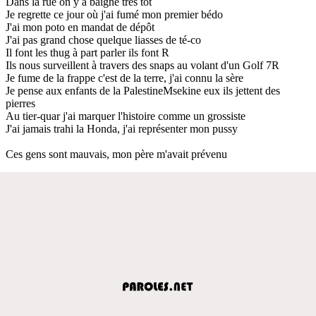
Dans la rue on y a baigné très tôt
Je regrette ce jour où j'ai fumé mon premier bédo
J'ai mon poto en mandat de dépôt
J'ai pas grand chose quelque liasses de té-co
Il font les thug à part parler ils font R
Ils nous surveillent à travers des snaps au volant d'un Golf 7R
Je fume de la frappe c'est de la terre, j'ai connu la sère
Je pense aux enfants de la PalestineMsekine eux ils jettent des
pierres
Au tier-quar j'ai marquer l'histoire comme un grossiste
J'ai jamais trahi la Honda, j'ai représenter mon pussy
Ces gens sont mauvais, mon père m'avait prévenu