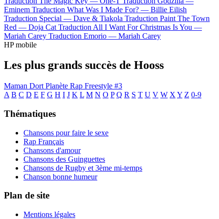
Traduction The Magic Key —
One-T
Traduction Godzilla —
Eminem
Traduction What Was I Made For? —
Billie Eilish
Traduction Special —
Dave & Tiakola
Traduction Paint The Town
Red —
Doja Cat
Traduction All I Want For Christmas Is You —
Mariah Carey
Traduction Emorio —
Mariah Carey
HP mobile
Les plus grands succès de Hooss
Maman Dort
Planète Rap Freestyle #3
A
B
C
D
E
F
G
H
I
J
K
L
M
N
O
P
Q
R
S
T
U
V
W
X
Y
Z
0-9
Thématiques
Chansons pour faire le sexe
Rap Français
Chansons d'amour
Chansons des Guinguettes
Chansons de Rugby et 3ème mi-temps
Chanson bonne humeur
Plan de site
Mentions légales