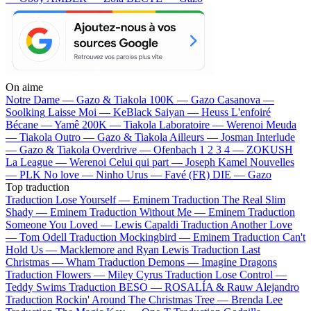
On aime
Notre Dame —
Gazo & Tiakola
100K —
Gazo
Casanova —
Soolking
Laisse Moi —
KeBlack
Saiyan —
Heuss L'enfoiré
Bécane —
Yamê
200K —
Tiakola
Laboratoire —
Werenoi
Meuda
—
Tiakola
Outro —
Gazo & Tiakola
Ailleurs —
Josman
Interlude
—
Gazo & Tiakola
Overdrive —
Ofenbach
1 2 3 4 —
ZOKUSH
La League —
Werenoi
Celui qui part —
Joseph Kamel
Nouvelles
—
PLK
No love —
Ninho
Urus —
Favé (FR)
DIE —
Gazo
Top traduction
Traduction Lose Yourself —
Eminem
Traduction The Real Slim
Shady —
Eminem
Traduction Without Me —
Eminem
Traduction
Someone You Loved —
Lewis Capaldi
Traduction Another Love
—
Tom Odell
Traduction Mockingbird —
Eminem
Traduction Can't
Hold Us —
Macklemore and Ryan Lewis
Traduction Last
Christmas —
Wham
Traduction Demons —
Imagine Dragons
Traduction Flowers —
Miley Cyrus
Traduction Lose Control —
Teddy Swims
Traduction BESO —
ROSALÍA & Rauw Alejandro
Traduction Rockin' Around The Christmas Tree —
Brenda Lee