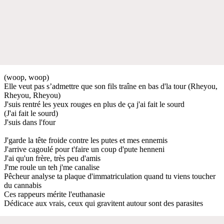
(woop, woop)
Elle veut pas s’admettre que son fils traîne en bas d'la tour (Rheyou,
Rheyou, Rheyou)
J'suis rentré les yeux rouges en plus de ça j'ai fait le sourd
(J'ai fait le sourd)
J'suis dans l'four
J'garde la tête froide contre les putes et mes ennemis
J'arrive cagoulé pour t'faire un coup d'pute henneni
J'ai qu'un frère, très peu d'amis
J'me roule un teh j'me canalise
Pêcheur analyse ta plaque d'immatriculation quand tu viens toucher
du cannabis
Ces rappeurs mérite l'euthanasie
Dédicace aux vrais, ceux qui gravitent autour sont des parasites