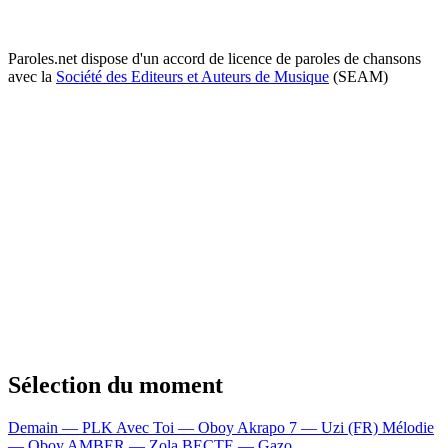
Paroles.net dispose d'un accord de licence de paroles de chansons
avec la
Société des Editeurs et Auteurs de Musique
(SEAM)
Sélection du moment
Demain — PLK
Avec Toi — Oboy
Akrapo 7 — Uzi (FR)
Mélodie
— Oboy
AMBER — Zola
BECTE — Gazo