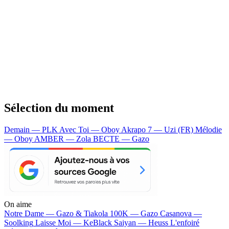
Sélection du moment
Demain — PLK
Avec Toi — Oboy
Akrapo 7 — Uzi (FR)
Mélodie
— Oboy
AMBER — Zola
BECTE — Gazo
On aime
Notre Dame —
Gazo & Tiakola
100K —
Gazo
Casanova —
Soolking
Laisse Moi —
KeBlack
Saiyan —
Heuss L'enfoiré