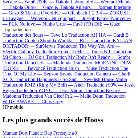
Bécane —
Yamê
200K —
Tiakola
Laboratoire —
Werenoi
Meuda
—
Tiakola
Outro —
Gazo & Tiakola
Ailleurs —
Josman
Interlude
—
Gazo & Tiakola
Overdrive —
Ofenbach
1 2 3 4 —
ZOKUSH
La League —
Werenoi
Celui qui part —
Joseph Kamel
Nouvelles
—
PLK
No love —
Ninho
Urus —
Favé (FR)
DIE —
Gazo
Top traduction
Traduction des fleurs —
Tove Lo
Traduction AH HA —
Cardi B
Traduction Coulda Shoulda Woulda —
Russ
Traduction KYLIAN
DICTADOR —
SurNervis
Traduction The Way You Are —
Electric Callboy
Traduction Home To Me —
Tones & I
Traduction
Mi Chico —
DJ Goja
Traduction My Body Isn't Ready —
Sombr
Traduction Danceteria —
Madonna
Traduction MORNING DEW
(DONK) —
Beyoncé
Traduction Hush —
Muse
Traduction The
Time Of My Life —
Benson Boone
Traduction Camera —
Charli
XCX
Traduction Happiness is So Sad —
Swedish House Mafia
Traduction RMB (Ring My Bell) —
Aitch
Traduction 99% —
Jessie
Reyez
Traduction YOYO —
Don Xhoni
Traduction Bizarre —
Madonna
Traduction Van Cleef Pt 2 —
Malie Donn
Traduction
WIDE AWAKE —
Chris Grey
HP mobile
Les plus grands succès de Hooss
Maman Dort
Planète Rap Freestyle #3