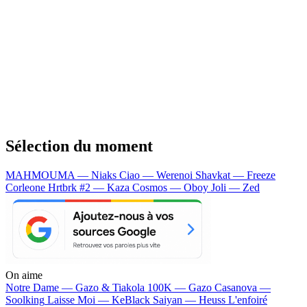
Sélection du moment
MAHMOUMA — Niaks
Ciao — Werenoi
Shavkat — Freeze
Corleone
Hrtbrk #2 — Kaza
Cosmos — Oboy
Joli — Zed
On aime
Notre Dame —
Gazo & Tiakola
100K —
Gazo
Casanova —
Soolking
Laisse Moi —
KeBlack
Saiyan —
Heuss L'enfoiré