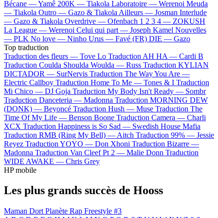
Bécane —
Yamê
200K —
Tiakola
Laboratoire —
Werenoi
Meuda
—
Tiakola
Outro —
Gazo & Tiakola
Ailleurs —
Josman
Interlude
—
Gazo & Tiakola
Overdrive —
Ofenbach
1 2 3 4 —
ZOKUSH
La League —
Werenoi
Celui qui part —
Joseph Kamel
Nouvelles
—
PLK
No love —
Ninho
Urus —
Favé (FR)
DIE —
Gazo
Top traduction
Traduction des fleurs —
Tove Lo
Traduction AH HA —
Cardi B
Traduction Coulda Shoulda Woulda —
Russ
Traduction KYLIAN
DICTADOR —
SurNervis
Traduction The Way You Are —
Electric Callboy
Traduction Home To Me —
Tones & I
Traduction
Mi Chico —
DJ Goja
Traduction My Body Isn't Ready —
Sombr
Traduction Danceteria —
Madonna
Traduction MORNING DEW
(DONK) —
Beyoncé
Traduction Hush —
Muse
Traduction The
Time Of My Life —
Benson Boone
Traduction Camera —
Charli
XCX
Traduction Happiness is So Sad —
Swedish House Mafia
Traduction RMB (Ring My Bell) —
Aitch
Traduction 99% —
Jessie
Reyez
Traduction YOYO —
Don Xhoni
Traduction Bizarre —
Madonna
Traduction Van Cleef Pt 2 —
Malie Donn
Traduction
WIDE AWAKE —
Chris Grey
HP mobile
Les plus grands succès de Hooss
Maman Dort
Planète Rap Freestyle #3