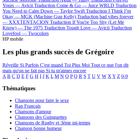
Yours —
Avicii
Traduction Come & Go —
Juice WRLD
Traduction
You Need to Calm Down —
Taylor Swift
Traduction I Think I’m
Okay —
MGK (Machine Gun Kelly)
Traduction bad vibes forever
—
XXXTENTACION
Traduction If You're Too Shy (Let Me
Know) —
The 1975
Traduction Tough Love —
Avicii
Traduction
Lovefool —
Twocolors
HP mobile
Les plus grands succès de Grégoire
Réveille
Si Parfois
C'est quand
Toi Plus Moi
Tout ce que l'on dit
mais qu'on ne fait pas
Si tu m'aimes encore
A
B
C
D
E
F
G
H
I
J
K
L
M
N
O
P
Q
R
S
T
U
V
W
X
Y
Z
0-9
Thématiques
Chansons pour faire le sexe
Rap Français
Chansons d'amour
Chansons des Guinguettes
Chansons de Rugby et 3ème mi-temps
Chanson bonne humeur