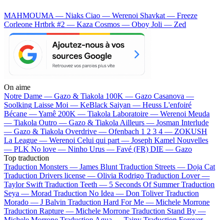
MAHMOUMA — Niaks
Ciao — Werenoi
Shavkat — Freeze
Corleone
Hrtbrk #2 — Kaza
Cosmos — Oboy
Joli — Zed
On aime
Notre Dame —
Gazo & Tiakola
100K —
Gazo
Casanova —
Soolking
Laisse Moi —
KeBlack
Saiyan —
Heuss L'enfoiré
Bécane —
Yamê
200K —
Tiakola
Laboratoire —
Werenoi
Meuda
—
Tiakola
Outro —
Gazo & Tiakola
Ailleurs —
Josman
Interlude
—
Gazo & Tiakola
Overdrive —
Ofenbach
1 2 3 4 —
ZOKUSH
La League —
Werenoi
Celui qui part —
Joseph Kamel
Nouvelles
—
PLK
No love —
Ninho
Urus —
Favé (FR)
DIE —
Gazo
Top traduction
Traduction Monsters —
James Blunt
Traduction Streets —
Doja Cat
Traduction Drivers license —
Olivia Rodrigo
Traduction Lover —
Taylor Swift
Traduction Teeth —
5 Seconds Of Summer
Traduction
Seya —
Morad
Traduction No Idea —
Don Toliver
Traduction
Morado —
J Balvin
Traduction Hard For Me —
Michele Morrone
Traduction Rapture —
Michele Morrone
Traduction Stand By —
Michele Morrone
Traduction Agua —
Tainy
Traduction Forever