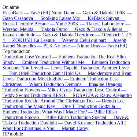
On aime
FlashBack —
Favé (FR)
Notre Dame —
Gazo & Tiakola
100K —
Gazo
Casanova —
Soolking
Laisse Moi —
KeBlack
Saiyan —
Heuss L'enfoiré
Bécane —
Yamê
200K —
Tiakola
Laboratoire —
Werenoi
Meuda —
Tiakola
Outro —
Gazo & Tiakola
Ailleurs —
Josman
Interlude —
Gazo & Tiakola
Overdrive —
Ofenbach
1 2 3
4 —
ZOKUSH
La League —
Werenoi
Celui qui part —
Joseph
Kamel
Nouvelles —
PLK
No love —
Ninho
Urus —
Favé (FR)
Top traduction
Traduction Lose Yourself —
Eminem
Traduction The Real Slim
Shady —
Eminem
Traduction Without Me —
Eminem
Traduction
Someone You Loved —
Lewis Capaldi
Traduction Another Love
—
Tom Odell
Traduction Can't Hold Us —
Macklemore and Ryan
Lewis
Traduction Mockingbird —
Eminem
Traduction Last
Christmas —
Wham
Traduction Demons —
Imagine Dragons
Traduction Flowers —
Miley Cyrus
Traduction Lose Control —
Teddy Swims
Traduction BESO —
ROSALÍA & Rauw Alejandro
Traduction Rockin' Around The Christmas Tree —
Brenda Lee
Traduction The Magic Key —
One-T
Traduction Godzilla —
Eminem
Traduction What Was I Made For? —
Billie Eilish
Traduction Emorio —
Billie Eilish
Traduction Special —
Dave &
Tiakola
Traduction Daylight —
David Kushner
Traduction All I
Want For Christmas Is You —
Mariah Carey
HP mobile