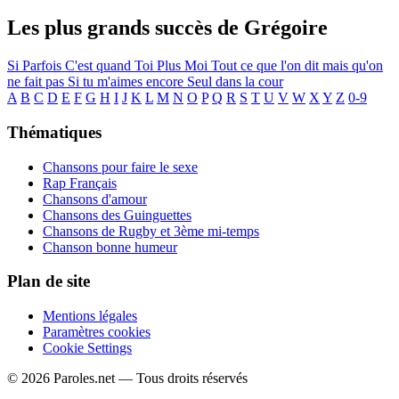
Les plus grands succès de Grégoire
Si Parfois
C'est quand
Toi Plus Moi
Tout ce que l'on dit mais qu'on
ne fait pas
Si tu m'aimes encore
Seul dans la cour
A
B
C
D
E
F
G
H
I
J
K
L
M
N
O
P
Q
R
S
T
U
V
W
X
Y
Z
0-9
Thématiques
Chansons pour faire le sexe
Rap Français
Chansons d'amour
Chansons des Guinguettes
Chansons de Rugby et 3ème mi-temps
Chanson bonne humeur
Plan de site
Mentions légales
Paramètres cookies
Cookie Settings
© 2026 Paroles.net — Tous droits réservés