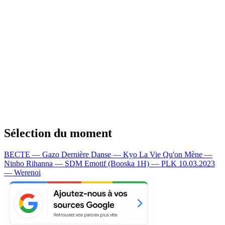
Sélection du moment
BECTE — Gazo
Dernière Danse — Kyo
La Vie Qu'on Mène —
Ninho
Rihanna — SDM
Emotif (Booska 1H) — PLK
10.03.2023
— Werenoi