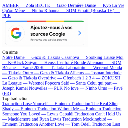
AMBER — Zola
BECTE — Gazo
Dernière Danse — Kyo
La Vie
Qu'on Mène — Ninho
Rihanna — SDM
Emotif (Booska 1H) —
PLK
On aime
Notre Dame —
Gazo & Tiakola
Casanova —
Soolking
Laisse Moi
—
KeBlack
Saiyan —
Heuss L'enfoiré
Bolide Allemand —
SDM
Bécane —
Yamê
200K —
Tiakola
Laboratoire —
Werenoi
Meuda
—
Tiakola
Outro —
Gazo & Tiakola
Ailleurs —
Josman
Interlude
—
Gazo & Tiakola
Overdrive —
Ofenbach
1 2 3 4 —
ZOKUSH
La League —
Werenoi
Popcorn Salé —
Santa
Celui qui part —
Joseph Kamel
Nouvelles —
PLK
No love —
Ninho
Urus —
Favé
(FR)
Top traduction
Traduction Lose Yourself —
Eminem
Traduction The Real Slim
Shady —
Eminem
Traduction Without Me —
Eminem
Traduction
Someone You Loved —
Lewis Capaldi
Traduction Can't Hold Us
—
Macklemore and Ryan Lewis
Traduction Mockingbird —
Eminem
Traduction Another Love —
Tom Odell
Traduction Last