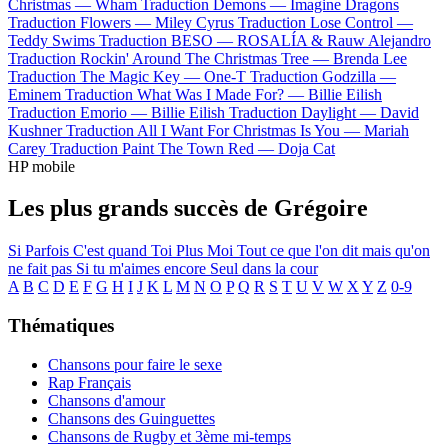
Christmas —
Wham
Traduction Demons —
Imagine Dragons
Traduction Flowers —
Miley Cyrus
Traduction Lose Control —
Teddy Swims
Traduction BESO —
ROSALÍA & Rauw Alejandro
Traduction Rockin' Around The Christmas Tree —
Brenda Lee
Traduction The Magic Key —
One-T
Traduction Godzilla —
Eminem
Traduction What Was I Made For? —
Billie Eilish
Traduction Emorio —
Billie Eilish
Traduction Daylight —
David
Kushner
Traduction All I Want For Christmas Is You —
Mariah
Carey
Traduction Paint The Town Red —
Doja Cat
HP mobile
Les plus grands succès de Grégoire
Si Parfois
C'est quand
Toi Plus Moi
Tout ce que l'on dit mais qu'on
ne fait pas
Si tu m'aimes encore
Seul dans la cour
A
B
C
D
E
F
G
H
I
J
K
L
M
N
O
P
Q
R
S
T
U
V
W
X
Y
Z
0-9
Thématiques
Chansons pour faire le sexe
Rap Français
Chansons d'amour
Chansons des Guinguettes
Chansons de Rugby et 3ème mi-temps