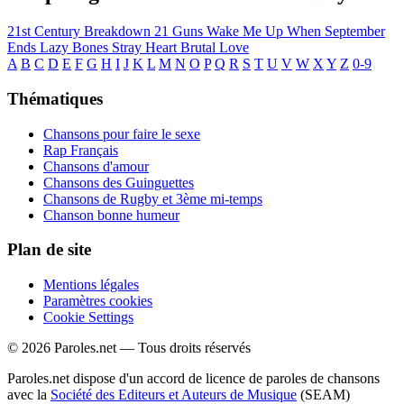
21st Century Breakdown
21 Guns
Wake Me Up When September
Ends
Lazy Bones
Stray Heart
Brutal Love
A
B
C
D
E
F
G
H
I
J
K
L
M
N
O
P
Q
R
S
T
U
V
W
X
Y
Z
0-9
Thématiques
Chansons pour faire le sexe
Rap Français
Chansons d'amour
Chansons des Guinguettes
Chansons de Rugby et 3ème mi-temps
Chanson bonne humeur
Plan de site
Mentions légales
Paramètres cookies
Cookie Settings
© 2026 Paroles.net — Tous droits réservés
Paroles.net dispose d'un accord de licence de paroles de chansons
avec la
Société des Editeurs et Auteurs de Musique
(SEAM)