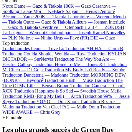
On aime
Notre Dame —
Gazo & Tiakola
100K —
Gazo
Casanova —
Soolking
Laisse Moi —
KeBlack
Saiyan —
Heuss L'enfoiré
Bécane —
Yamê
200K —
Tiakola
Laboratoire —
Werenoi
Meuda
—
Tiakola
Outro —
Gazo & Tiakola
Ailleurs —
Josman
Interlude
—
Gazo & Tiakola
Overdrive —
Ofenbach
1 2 3 4 —
ZOKUSH
La League —
Werenoi
Celui qui part —
Joseph Kamel
Nouvelles
—
PLK
No love —
Ninho
Urus —
Favé (FR)
DIE —
Gazo
Top traduction
Traduction des fleurs —
Tove Lo
Traduction AH HA —
Cardi B
Traduction Coulda Shoulda Woulda —
Russ
Traduction KYLIAN
DICTADOR —
SurNervis
Traduction The Way You Are —
Electric Callboy
Traduction Home To Me —
Tones & I
Traduction
Mi Chico —
DJ Goja
Traduction My Body Isn't Ready —
Sombr
Traduction Danceteria —
Madonna
Traduction MORNING DEW
(DONK) —
Beyoncé
Traduction Hush —
Muse
Traduction The
Time Of My Life —
Benson Boone
Traduction Camera —
Charli
XCX
Traduction Happiness is So Sad —
Swedish House Mafia
Traduction RMB (Ring My Bell) —
Aitch
Traduction 99% —
Jessie
Reyez
Traduction YOYO —
Don Xhoni
Traduction Bizarre —
Madonna
Traduction Van Cleef Pt 2 —
Malie Donn
Traduction
WIDE AWAKE —
Chris Grey
HP mobile
Les plus grands succès de Green Day