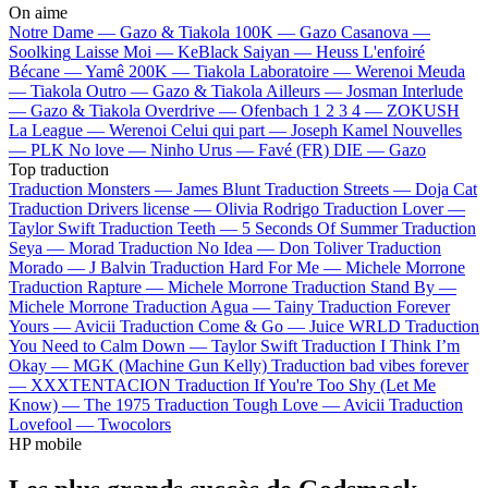
On aime
Notre Dame —
Gazo & Tiakola
100K —
Gazo
Casanova —
Soolking
Laisse Moi —
KeBlack
Saiyan —
Heuss L'enfoiré
Bécane —
Yamê
200K —
Tiakola
Laboratoire —
Werenoi
Meuda
—
Tiakola
Outro —
Gazo & Tiakola
Ailleurs —
Josman
Interlude
—
Gazo & Tiakola
Overdrive —
Ofenbach
1 2 3 4 —
ZOKUSH
La League —
Werenoi
Celui qui part —
Joseph Kamel
Nouvelles
—
PLK
No love —
Ninho
Urus —
Favé (FR)
DIE —
Gazo
Top traduction
Traduction Monsters —
James Blunt
Traduction Streets —
Doja Cat
Traduction Drivers license —
Olivia Rodrigo
Traduction Lover —
Taylor Swift
Traduction Teeth —
5 Seconds Of Summer
Traduction
Seya —
Morad
Traduction No Idea —
Don Toliver
Traduction
Morado —
J Balvin
Traduction Hard For Me —
Michele Morrone
Traduction Rapture —
Michele Morrone
Traduction Stand By —
Michele Morrone
Traduction Agua —
Tainy
Traduction Forever
Yours —
Avicii
Traduction Come & Go —
Juice WRLD
Traduction
You Need to Calm Down —
Taylor Swift
Traduction I Think I’m
Okay —
MGK (Machine Gun Kelly)
Traduction bad vibes forever
—
XXXTENTACION
Traduction If You're Too Shy (Let Me
Know) —
The 1975
Traduction Tough Love —
Avicii
Traduction
Lovefool —
Twocolors
HP mobile