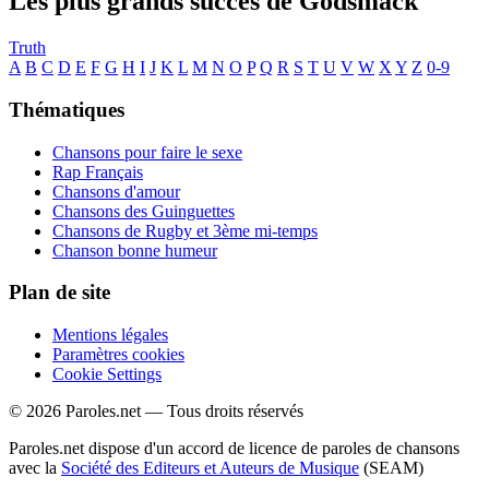
Les plus grands succès de Godsmack
Truth
A
B
C
D
E
F
G
H
I
J
K
L
M
N
O
P
Q
R
S
T
U
V
W
X
Y
Z
0-9
Thématiques
Chansons pour faire le sexe
Rap Français
Chansons d'amour
Chansons des Guinguettes
Chansons de Rugby et 3ème mi-temps
Chanson bonne humeur
Plan de site
Mentions légales
Paramètres cookies
Cookie Settings
© 2026 Paroles.net — Tous droits réservés
Paroles.net dispose d'un accord de licence de paroles de chansons
avec la
Société des Editeurs et Auteurs de Musique
(SEAM)