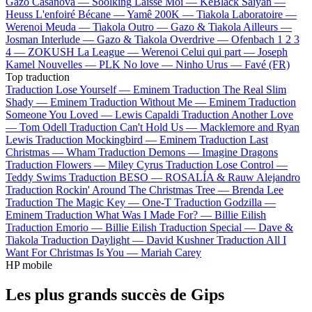
Gazo
Casanova —
Soolking
Laisse Moi —
KeBlack
Saiyan —
Heuss L'enfoiré
Bécane —
Yamê
200K —
Tiakola
Laboratoire —
Werenoi
Meuda —
Tiakola
Outro —
Gazo & Tiakola
Ailleurs —
Josman
Interlude —
Gazo & Tiakola
Overdrive —
Ofenbach
1 2 3
4 —
ZOKUSH
La League —
Werenoi
Celui qui part —
Joseph
Kamel
Nouvelles —
PLK
No love —
Ninho
Urus —
Favé (FR)
Top traduction
Traduction Lose Yourself —
Eminem
Traduction The Real Slim
Shady —
Eminem
Traduction Without Me —
Eminem
Traduction
Someone You Loved —
Lewis Capaldi
Traduction Another Love
—
Tom Odell
Traduction Can't Hold Us —
Macklemore and Ryan
Lewis
Traduction Mockingbird —
Eminem
Traduction Last
Christmas —
Wham
Traduction Demons —
Imagine Dragons
Traduction Flowers —
Miley Cyrus
Traduction Lose Control —
Teddy Swims
Traduction BESO —
ROSALÍA & Rauw Alejandro
Traduction Rockin' Around The Christmas Tree —
Brenda Lee
Traduction The Magic Key —
One-T
Traduction Godzilla —
Eminem
Traduction What Was I Made For? —
Billie Eilish
Traduction Emorio —
Billie Eilish
Traduction Special —
Dave &
Tiakola
Traduction Daylight —
David Kushner
Traduction All I
Want For Christmas Is You —
Mariah Carey
HP mobile
Les plus grands succès de Gips