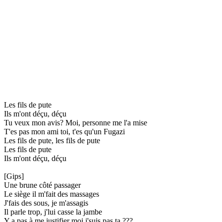
Les fils de pute
Ils m'ont déçu, déçu
Tu veux mon avis? Moi, personne me l'a mise
T'es pas mon ami toi, t'es qu'un Fugazi
Les fils de pute, les fils de pute
Les fils de pute
Ils m'ont déçu, déçu
[Gips]
Une brune côté passager
Le siège il m'fait des massages
J'fais des sous, je m'assagis
Il parle trop, j'lui casse la jambe
Y a pas à me justifier moi j'suis pas ta ???