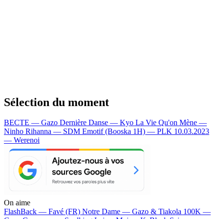
Sélection du moment
BECTE — Gazo
Dernière Danse — Kyo
La Vie Qu'on Mène —
Ninho
Rihanna — SDM
Emotif (Booska 1H) — PLK
10.03.2023
— Werenoi
On aime
FlashBack —
Favé (FR)
Notre Dame —
Gazo & Tiakola
100K —