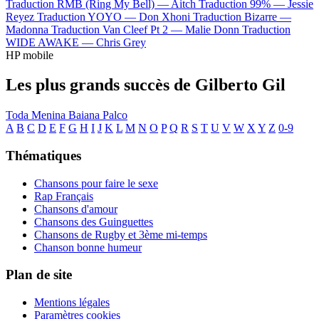
Traduction RMB (Ring My Bell) —
Aitch
Traduction 99% —
Jessie
Reyez
Traduction YOYO —
Don Xhoni
Traduction Bizarre —
Madonna
Traduction Van Cleef Pt 2 —
Malie Donn
Traduction
WIDE AWAKE —
Chris Grey
HP mobile
Les plus grands succès de Gilberto Gil
Toda Menina Baiana
Palco
A
B
C
D
E
F
G
H
I
J
K
L
M
N
O
P
Q
R
S
T
U
V
W
X
Y
Z
0-9
Thématiques
Chansons pour faire le sexe
Rap Français
Chansons d'amour
Chansons des Guinguettes
Chansons de Rugby et 3ème mi-temps
Chanson bonne humeur
Plan de site
Mentions légales
Paramètres cookies