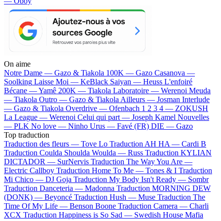
— Oboy
On aime
Notre Dame —
Gazo & Tiakola
100K —
Gazo
Casanova —
Soolking
Laisse Moi —
KeBlack
Saiyan —
Heuss L'enfoiré
Bécane —
Yamê
200K —
Tiakola
Laboratoire —
Werenoi
Meuda
—
Tiakola
Outro —
Gazo & Tiakola
Ailleurs —
Josman
Interlude
—
Gazo & Tiakola
Overdrive —
Ofenbach
1 2 3 4 —
ZOKUSH
La League —
Werenoi
Celui qui part —
Joseph Kamel
Nouvelles
—
PLK
No love —
Ninho
Urus —
Favé (FR)
DIE —
Gazo
Top traduction
Traduction des fleurs —
Tove Lo
Traduction AH HA —
Cardi B
Traduction Coulda Shoulda Woulda —
Russ
Traduction KYLIAN
DICTADOR —
SurNervis
Traduction The Way You Are —
Electric Callboy
Traduction Home To Me —
Tones & I
Traduction
Mi Chico —
DJ Goja
Traduction My Body Isn't Ready —
Sombr
Traduction Danceteria —
Madonna
Traduction MORNING DEW
(DONK) —
Beyoncé
Traduction Hush —
Muse
Traduction The
Time Of My Life —
Benson Boone
Traduction Camera —
Charli
XCX
Traduction Happiness is So Sad —
Swedish House Mafia