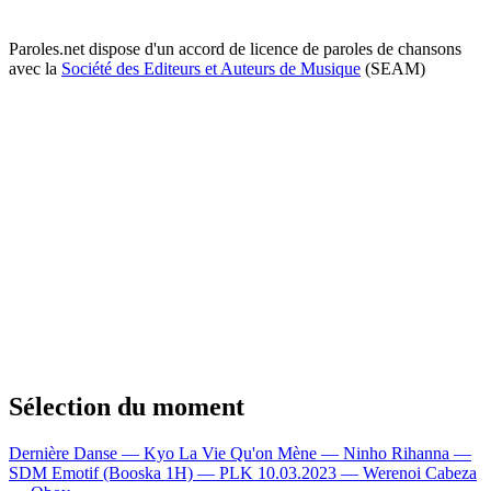
Paroles.net dispose d'un accord de licence de paroles de chansons
avec la
Société des Editeurs et Auteurs de Musique
(SEAM)
Sélection du moment
Dernière Danse — Kyo
La Vie Qu'on Mène — Ninho
Rihanna —
SDM
Emotif (Booska 1H) — PLK
10.03.2023 — Werenoi
Cabeza