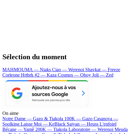
Sélection du moment
MAHMOUMA — Niaks
Ciao — Werenoi
Shavkat — Freeze
Corleone
Hrtbrk #2 — Kaza
Cosmos — Oboy
Joli — Zed
On aime
Notre Dame —
Gazo & Tiakola
100K —
Gazo
Casanova —
Soolking
Laisse Moi —
KeBlack
Saiyan —
Heuss L'enfoiré
Bécane —
Yamê
200K —
Tiakola
Laboratoire —
Werenoi
Meuda