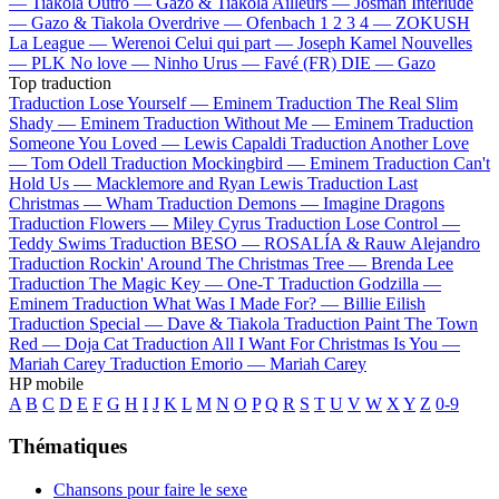
—
Tiakola
Outro —
Gazo & Tiakola
Ailleurs —
Josman
Interlude
—
Gazo & Tiakola
Overdrive —
Ofenbach
1 2 3 4 —
ZOKUSH
La League —
Werenoi
Celui qui part —
Joseph Kamel
Nouvelles
—
PLK
No love —
Ninho
Urus —
Favé (FR)
DIE —
Gazo
Top traduction
Traduction Lose Yourself —
Eminem
Traduction The Real Slim
Shady —
Eminem
Traduction Without Me —
Eminem
Traduction
Someone You Loved —
Lewis Capaldi
Traduction Another Love
—
Tom Odell
Traduction Mockingbird —
Eminem
Traduction Can't
Hold Us —
Macklemore and Ryan Lewis
Traduction Last
Christmas —
Wham
Traduction Demons —
Imagine Dragons
Traduction Flowers —
Miley Cyrus
Traduction Lose Control —
Teddy Swims
Traduction BESO —
ROSALÍA & Rauw Alejandro
Traduction Rockin' Around The Christmas Tree —
Brenda Lee
Traduction The Magic Key —
One-T
Traduction Godzilla —
Eminem
Traduction What Was I Made For? —
Billie Eilish
Traduction Special —
Dave & Tiakola
Traduction Paint The Town
Red —
Doja Cat
Traduction All I Want For Christmas Is You —
Mariah Carey
Traduction Emorio —
Mariah Carey
HP mobile
A
B
C
D
E
F
G
H
I
J
K
L
M
N
O
P
Q
R
S
T
U
V
W
X
Y
Z
0-9
Thématiques
Chansons pour faire le sexe