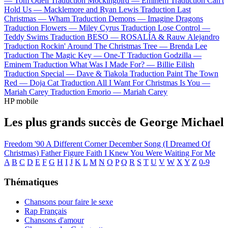
—
Tom Odell
Traduction Mockingbird —
Eminem
Traduction Can't
Hold Us —
Macklemore and Ryan Lewis
Traduction Last
Christmas —
Wham
Traduction Demons —
Imagine Dragons
Traduction Flowers —
Miley Cyrus
Traduction Lose Control —
Teddy Swims
Traduction BESO —
ROSALÍA & Rauw Alejandro
Traduction Rockin' Around The Christmas Tree —
Brenda Lee
Traduction The Magic Key —
One-T
Traduction Godzilla —
Eminem
Traduction What Was I Made For? —
Billie Eilish
Traduction Special —
Dave & Tiakola
Traduction Paint The Town
Red —
Doja Cat
Traduction All I Want For Christmas Is You —
Mariah Carey
Traduction Emorio —
Mariah Carey
HP mobile
Les plus grands succès de George Michael
Freedom '90
A Different Corner
December Song (I Dreamed Of
Christmas)
Father Figure
Faith
I Knew You Were Waiting For Me
A
B
C
D
E
F
G
H
I
J
K
L
M
N
O
P
Q
R
S
T
U
V
W
X
Y
Z
0-9
Thématiques
Chansons pour faire le sexe
Rap Français
Chansons d'amour