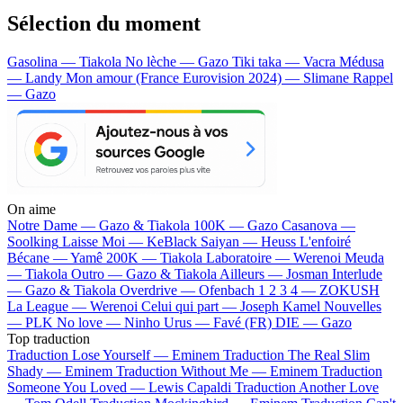
Sélection du moment
Gasolina — Tiakola
No lèche — Gazo
Tiki taka — Vacra
Médusa
— Landy
Mon amour (France Eurovision 2024) — Slimane
Rappel
— Gazo
On aime
Notre Dame —
Gazo & Tiakola
100K —
Gazo
Casanova —
Soolking
Laisse Moi —
KeBlack
Saiyan —
Heuss L'enfoiré
Bécane —
Yamê
200K —
Tiakola
Laboratoire —
Werenoi
Meuda
—
Tiakola
Outro —
Gazo & Tiakola
Ailleurs —
Josman
Interlude
—
Gazo & Tiakola
Overdrive —
Ofenbach
1 2 3 4 —
ZOKUSH
La League —
Werenoi
Celui qui part —
Joseph Kamel
Nouvelles
—
PLK
No love —
Ninho
Urus —
Favé (FR)
DIE —
Gazo
Top traduction
Traduction Lose Yourself —
Eminem
Traduction The Real Slim
Shady —
Eminem
Traduction Without Me —
Eminem
Traduction
Someone You Loved —
Lewis Capaldi
Traduction Another Love