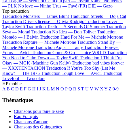
La League —
Werenoi
Celui qui part —
Joseph Kamel
Nouvelles
—
PLK
No love —
Ninho
Urus —
Favé (FR)
DIE —
Gazo
Top traduction
Traduction Monsters —
James Blunt
Traduction Streets —
Doja Cat
Traduction Drivers license —
Olivia Rodrigo
Traduction Lover —
Taylor Swift
Traduction Teeth —
5 Seconds Of Summer
Traduction
Seya —
Morad
Traduction No Idea —
Don Toliver
Traduction
Morado —
J Balvin
Traduction Hard For Me —
Michele Morrone
Traduction Rapture —
Michele Morrone
Traduction Stand By —
Michele Morrone
Traduction Agua —
Tainy
Traduction Forever
Yours —
Avicii
Traduction Come & Go —
Juice WRLD
Traduction
You Need to Calm Down —
Taylor Swift
Traduction I Think I’m
Okay —
MGK (Machine Gun Kelly)
Traduction bad vibes forever
—
XXXTENTACION
Traduction If You're Too Shy (Let Me
Know) —
The 1975
Traduction Tough Love —
Avicii
Traduction
Lovefool —
Twocolors
HP mobile
A
B
C
D
E
F
G
H
I
J
K
L
M
N
O
P
Q
R
S
T
U
V
W
X
Y
Z
0-9
Thématiques
Chansons pour faire le sexe
Rap Français
Chansons d'amour
Chansons des Guinguettes