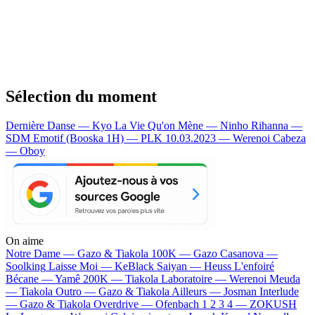
Sélection du moment
Dernière Danse — Kyo
La Vie Qu'on Mène — Ninho
Rihanna —
SDM
Emotif (Booska 1H) — PLK
10.03.2023 — Werenoi
Cabeza
— Oboy
On aime
Notre Dame —
Gazo & Tiakola
100K —
Gazo
Casanova —
Soolking
Laisse Moi —
KeBlack
Saiyan —
Heuss L'enfoiré
Bécane —
Yamê
200K —
Tiakola
Laboratoire —
Werenoi
Meuda
—
Tiakola
Outro —
Gazo & Tiakola
Ailleurs —
Josman
Interlude
—
Gazo & Tiakola
Overdrive —
Ofenbach
1 2 3 4 —
ZOKUSH