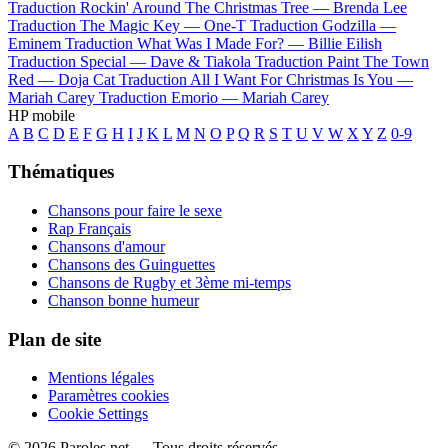
Traduction Rockin' Around The Christmas Tree —
Brenda Lee
Traduction The Magic Key —
One-T
Traduction Godzilla —
Eminem
Traduction What Was I Made For? —
Billie Eilish
Traduction Special —
Dave & Tiakola
Traduction Paint The Town
Red —
Doja Cat
Traduction All I Want For Christmas Is You —
Mariah Carey
Traduction Emorio —
Mariah Carey
HP mobile
A
B
C
D
E
F
G
H
I
J
K
L
M
N
O
P
Q
R
S
T
U
V
W
X
Y
Z
0-9
Thématiques
Chansons pour faire le sexe
Rap Français
Chansons d'amour
Chansons des Guinguettes
Chansons de Rugby et 3ème mi-temps
Chanson bonne humeur
Plan de site
Mentions légales
Paramètres cookies
Cookie Settings
© 2026 Paroles.net — Tous droits réservés