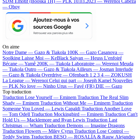
SDM
Emotif (Booska 1H) — PLK
10.03.2023 — Werenoi
Cabeza
— Oboy
On aime
Notre Dame —
Gazo & Tiakola
100K —
Gazo
Casanova —
Soolking
Laisse Moi —
KeBlack
Saiyan —
Heuss L'enfoiré
Bécane —
Yamê
200K —
Tiakola
Laboratoire —
Werenoi
Meuda
—
Tiakola
Outro —
Gazo & Tiakola
Ailleurs —
Josman
Interlude
—
Gazo & Tiakola
Overdrive —
Ofenbach
1 2 3 4 —
ZOKUSH
La League —
Werenoi
Celui qui part —
Joseph Kamel
Nouvelles
—
PLK
No love —
Ninho
Urus —
Favé (FR)
DIE —
Gazo
Top traduction
Traduction Lose Yourself —
Eminem
Traduction The Real Slim
Shady —
Eminem
Traduction Without Me —
Eminem
Traduction
Someone You Loved —
Lewis Capaldi
Traduction Another Love
—
Tom Odell
Traduction Mockingbird —
Eminem
Traduction Can't
Hold Us —
Macklemore and Ryan Lewis
Traduction Last
Christmas —
Wham
Traduction Demons —
Imagine Dragons
Traduction Flowers —
Miley Cyrus
Traduction Lose Control —
Teddy Swims
Traduction BESO —
ROSALÍA & Rauw Alejandro