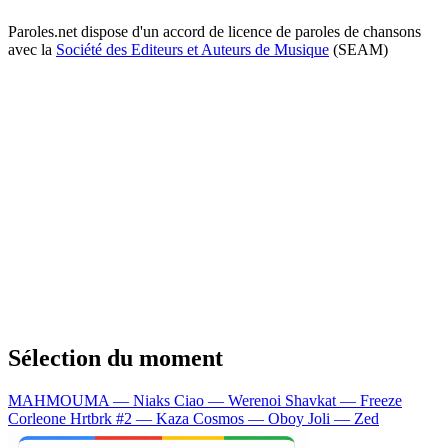
Paroles.net dispose d'un accord de licence de paroles de chansons
avec la
Société des Editeurs et Auteurs de Musique
(SEAM)
Sélection du moment
MAHMOUMA — Niaks
Ciao — Werenoi
Shavkat — Freeze
Corleone
Hrtbrk #2 — Kaza
Cosmos — Oboy
Joli — Zed