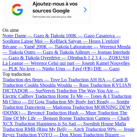
On aime
Notre Dame —
Gazo & Tiakola
100K —
Gazo
Casanova —
Soolking
Laisse Moi —
KeBlack
Saiyan —
Heuss L'enfoiré
Bécane —
Yamê
200K —
Tiakola
Laboratoire —
Werenoi
Meuda
—
Tiakola
Outro —
Gazo & Tiakola
Ailleurs —
Josman
Interlude
—
Gazo & Tiakola
Overdrive —
Ofenbach
1 2 3 4 —
ZOKUSH
La League —
Werenoi
Celui qui part —
Joseph Kamel
Nouvelles
—
PLK
No love —
Ninho
Urus —
Favé (FR)
DIE —
Gazo
Top traduction
Traduction des fleurs —
Tove Lo
Traduction AH HA —
Cardi B
Traduction Coulda Shoulda Woulda —
Russ
Traduction KYLIAN
DICTADOR —
SurNervis
Traduction The Way You Are —
Electric Callboy
Traduction Home To Me —
Tones & I
Traduction
Mi Chico —
DJ Goja
Traduction My Body Isn't Ready —
Sombr
Traduction Danceteria —
Madonna
Traduction MORNING DEW
(DONK) —
Beyoncé
Traduction Hush —
Muse
Traduction The
Time Of My Life —
Benson Boone
Traduction Camera —
Charli
XCX
Traduction Happiness is So Sad —
Swedish House Mafia
Traduction RMB (Ring My Bell) —
Aitch
Traduction 99% —
Jessie
Reyez
Traduction YOYO —
Don Xhoni
Traduction Bizarre —