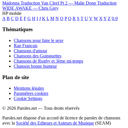
Madonna
Traduction Van Cleef Pt 2 —
Malie Donn
Traduction
WIDE AWAKE —
Chris Grey
HP mobile
A
B
C
D
E
F
G
H
I
J
K
L
M
N
O
P
Q
R
S
T
U
V
W
X
Y
Z
0-9
Thématiques
Chansons pour faire le sexe
Rap Français
Chansons d'amour
Chansons des Guinguettes
Chansons de Rugby et 3ème mi-temps
Chanson bonne humeur
Plan de site
Mentions légales
Paramètres cookies
Cookie Settings
© 2026 Paroles.net — Tous droits réservés
Paroles.net dispose d'un accord de licence de paroles de chansons
avec la
Société des Editeurs et Auteurs de Musique
(SEAM)