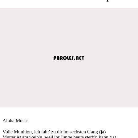
Alpha Music
Volle Munition, ich fahr' zu dir im sechsten Gang (ja)
Mutter ist am wein'n, weil ihr Junge heute sterb'n kann (ja)