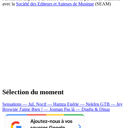
avec la
Société des Editeurs et Auteurs de Musique
(SEAM)
Sélection du moment
Sensations — JuL
Nocif — Hamza
Egérie — Nekfeu
GTB — Jey
Brownie
J'aime Bien ! — Josman
Pas là — Djadja & Dinaz