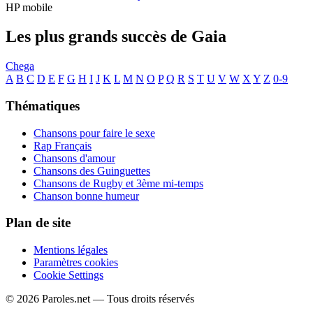
HP mobile
Les plus grands succès de Gaia
Chega
A
B
C
D
E
F
G
H
I
J
K
L
M
N
O
P
Q
R
S
T
U
V
W
X
Y
Z
0-9
Thématiques
Chansons pour faire le sexe
Rap Français
Chansons d'amour
Chansons des Guinguettes
Chansons de Rugby et 3ème mi-temps
Chanson bonne humeur
Plan de site
Mentions légales
Paramètres cookies
Cookie Settings
© 2026 Paroles.net — Tous droits réservés