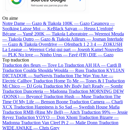
On aime
Notre Dame —
Gazo & Tiakola
100K —
Gazo
Casanova —
Soolking
Laisse Moi —
KeBlack
Saiyan —
Heuss L'enfoiré
Bécane —
Yamê
200K —
Tiakola
Laboratoire —
Werenoi
Meuda
—
Tiakola
Outro —
Gazo & Tiakola
Ailleurs —
Josman
Interlude
—
Gazo & Tiakola
Overdrive —
Ofenbach
1 2 3 4 —
ZOKUSH
La League —
Werenoi
Celui qui part —
Joseph Kamel
Nouvelles
—
PLK
No love —
Ninho
Urus —
Favé (FR)
DIE —
Gazo
Top traduction
Traduction des fleurs —
Tove Lo
Traduction AH HA —
Cardi B
Traduction Coulda Shoulda Woulda —
Russ
Traduction KYLIAN
DICTADOR —
SurNervis
Traduction The Way You Are —
Electric Callboy
Traduction Home To Me —
Tones & I
Traduction
Mi Chico —
DJ Goja
Traduction My Body Isn't Ready —
Sombr
Traduction Danceteria —
Madonna
Traduction MORNING DEW
(DONK) —
Beyoncé
Traduction Hush —
Muse
Traduction The
Time Of My Life —
Benson Boone
Traduction Camera —
Charli
XCX
Traduction Happiness is So Sad —
Swedish House Mafia
Traduction RMB (Ring My Bell) —
Aitch
Traduction 99% —
Jessie
Reyez
Traduction YOYO —
Don Xhoni
Traduction Bizarre —
Madonna
Traduction Van Cleef Pt 2 —
Malie Donn
Traduction
WIDE AWAKE —
Chris Grey