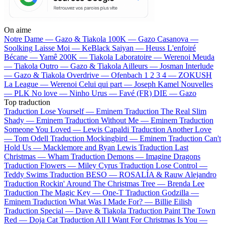
On aime
Notre Dame —
Gazo & Tiakola
100K —
Gazo
Casanova —
Soolking
Laisse Moi —
KeBlack
Saiyan —
Heuss L'enfoiré
Bécane —
Yamê
200K —
Tiakola
Laboratoire —
Werenoi
Meuda
—
Tiakola
Outro —
Gazo & Tiakola
Ailleurs —
Josman
Interlude
—
Gazo & Tiakola
Overdrive —
Ofenbach
1 2 3 4 —
ZOKUSH
La League —
Werenoi
Celui qui part —
Joseph Kamel
Nouvelles
—
PLK
No love —
Ninho
Urus —
Favé (FR)
DIE —
Gazo
Top traduction
Traduction Lose Yourself —
Eminem
Traduction The Real Slim
Shady —
Eminem
Traduction Without Me —
Eminem
Traduction
Someone You Loved —
Lewis Capaldi
Traduction Another Love
—
Tom Odell
Traduction Mockingbird —
Eminem
Traduction Can't
Hold Us —
Macklemore and Ryan Lewis
Traduction Last
Christmas —
Wham
Traduction Demons —
Imagine Dragons
Traduction Flowers —
Miley Cyrus
Traduction Lose Control —
Teddy Swims
Traduction BESO —
ROSALÍA & Rauw Alejandro
Traduction Rockin' Around The Christmas Tree —
Brenda Lee
Traduction The Magic Key —
One-T
Traduction Godzilla —
Eminem
Traduction What Was I Made For? —
Billie Eilish
Traduction Special —
Dave & Tiakola
Traduction Paint The Town
Red —
Doja Cat
Traduction All I Want For Christmas Is You —