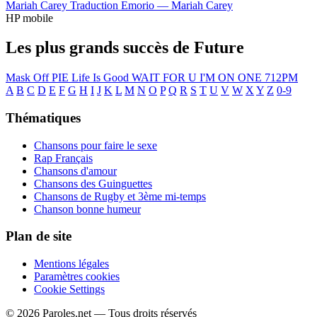
Mariah Carey
Traduction Emorio —
Mariah Carey
HP mobile
Les plus grands succès de Future
Mask Off
PIE
Life Is Good
WAIT FOR U
I'M ON ONE
712PM
A
B
C
D
E
F
G
H
I
J
K
L
M
N
O
P
Q
R
S
T
U
V
W
X
Y
Z
0-9
Thématiques
Chansons pour faire le sexe
Rap Français
Chansons d'amour
Chansons des Guinguettes
Chansons de Rugby et 3ème mi-temps
Chanson bonne humeur
Plan de site
Mentions légales
Paramètres cookies
Cookie Settings
© 2026 Paroles.net — Tous droits réservés