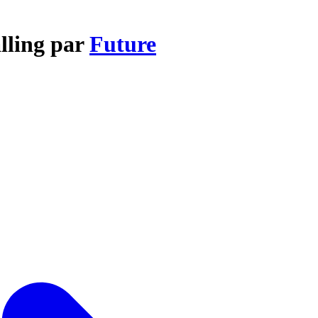
lling par
Future