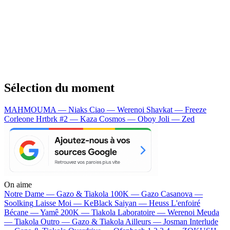
Sélection du moment
MAHMOUMA — Niaks
Ciao — Werenoi
Shavkat — Freeze
Corleone
Hrtbrk #2 — Kaza
Cosmos — Oboy
Joli — Zed
On aime
Notre Dame —
Gazo & Tiakola
100K —
Gazo
Casanova —
Soolking
Laisse Moi —
KeBlack
Saiyan —
Heuss L'enfoiré
Bécane —
Yamê
200K —
Tiakola
Laboratoire —
Werenoi
Meuda
—
Tiakola
Outro —
Gazo & Tiakola
Ailleurs —
Josman
Interlude