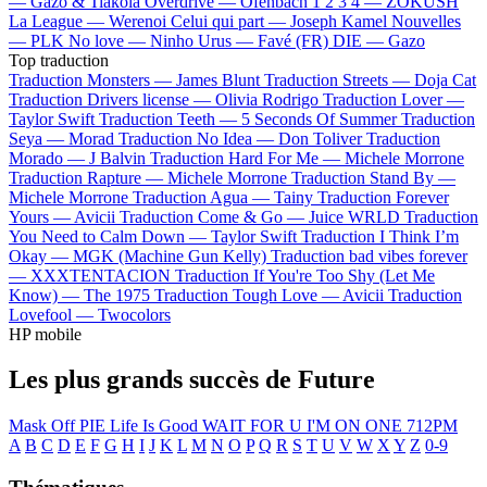
—
Gazo & Tiakola
Overdrive —
Ofenbach
1 2 3 4 —
ZOKUSH
La League —
Werenoi
Celui qui part —
Joseph Kamel
Nouvelles
—
PLK
No love —
Ninho
Urus —
Favé (FR)
DIE —
Gazo
Top traduction
Traduction Monsters —
James Blunt
Traduction Streets —
Doja Cat
Traduction Drivers license —
Olivia Rodrigo
Traduction Lover —
Taylor Swift
Traduction Teeth —
5 Seconds Of Summer
Traduction
Seya —
Morad
Traduction No Idea —
Don Toliver
Traduction
Morado —
J Balvin
Traduction Hard For Me —
Michele Morrone
Traduction Rapture —
Michele Morrone
Traduction Stand By —
Michele Morrone
Traduction Agua —
Tainy
Traduction Forever
Yours —
Avicii
Traduction Come & Go —
Juice WRLD
Traduction
You Need to Calm Down —
Taylor Swift
Traduction I Think I’m
Okay —
MGK (Machine Gun Kelly)
Traduction bad vibes forever
—
XXXTENTACION
Traduction If You're Too Shy (Let Me
Know) —
The 1975
Traduction Tough Love —
Avicii
Traduction
Lovefool —
Twocolors
HP mobile
Les plus grands succès de Future
Mask Off
PIE
Life Is Good
WAIT FOR U
I'M ON ONE
712PM
A
B
C
D
E
F
G
H
I
J
K
L
M
N
O
P
Q
R
S
T
U
V
W
X
Y
Z
0-9