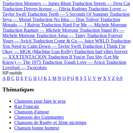
Traduction Monsters —
James Blunt
Traduction Streets —
Doja Cat
Traduction Drivers license —
Olivia Rodrigo
Traduction Lover —
Taylor Swift
Traduction Teeth —
5 Seconds Of Summer
Traduction
Seya —
Morad
Traduction No Idea —
Don Toliver
Traduction
Morado —
J Balvin
Traduction Hard For Me —
Michele Morrone
Traduction Rapture —
Michele Morrone
Traduction Stand By —
Michele Morrone
Traduction Agua —
Tainy
Traduction Forever
Yours —
Avicii
Traduction Come & Go —
Juice WRLD
Traduction
You Need to Calm Down —
Taylor Swift
Traduction I Think I’m
Okay —
MGK (Machine Gun Kelly)
Traduction bad vibes forever
—
XXXTENTACION
Traduction If You're Too Shy (Let Me
Know) —
The 1975
Traduction Tough Love —
Avicii
Traduction
Lovefool —
Twocolors
HP mobile
A
B
C
D
E
F
G
H
I
J
K
L
M
N
O
P
Q
R
S
T
U
V
W
X
Y
Z
0-9
Thématiques
Chansons pour faire le sexe
Rap Français
Chansons d'amour
Chansons des Guinguettes
Chansons de Rugby et 3ème mi-temps
Chanson bonne humeur