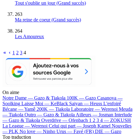
Tout s'oublie un jour
(Grand succès)
263
Ma reine de coeur
(Grand succès)
264
Les Amoureux
1
2
3
4
On aime
Notre Dame —
Gazo & Tiakola
100K —
Gazo
Casanova —
Soolking
Laisse Moi —
KeBlack
Saiyan —
Heuss L'enfoiré
Bécane —
Yamê
200K —
Tiakola
Laboratoire —
Werenoi
Meuda
—
Tiakola
Outro —
Gazo & Tiakola
Ailleurs —
Josman
Interlude
—
Gazo & Tiakola
Overdrive —
Ofenbach
1 2 3 4 —
ZOKUSH
La League —
Werenoi
Celui qui part —
Joseph Kamel
Nouvelles
—
PLK
No love —
Ninho
Urus —
Favé (FR)
DIE —
Gazo
Top traduction