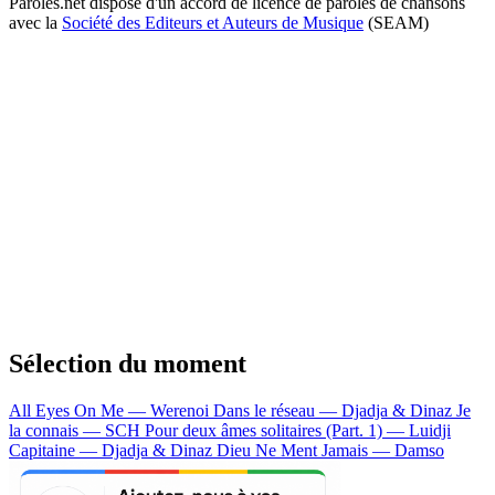
Paroles.net dispose d'un accord de licence de paroles de chansons
avec la
Société des Editeurs et Auteurs de Musique
(SEAM)
Sélection du moment
All Eyes On Me — Werenoi
Dans le réseau — Djadja & Dinaz
Je
la connais — SCH
Pour deux âmes solitaires (Part. 1) — Luidji
Capitaine — Djadja & Dinaz
Dieu Ne Ment Jamais — Damso