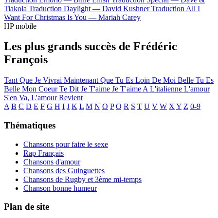
Tiakola
Traduction Daylight —
David Kushner
Traduction All I
Want For Christmas Is You —
Mariah Carey
HP mobile
Les plus grands succès de Frédéric
François
Tant Que Je Vivrai
Maintenant Que Tu Es Loin De Moi
Belle Tu Es
Belle
Mon Coeur Te Dit Je T'aime
Je T'aime A L'italienne
L'amour
S'en Va, L'amour Revient
A
B
C
D
E
F
G
H
I
J
K
L
M
N
O
P
Q
R
S
T
U
V
W
X
Y
Z
0-9
Thématiques
Chansons pour faire le sexe
Rap Français
Chansons d'amour
Chansons des Guinguettes
Chansons de Rugby et 3ème mi-temps
Chanson bonne humeur
Plan de site