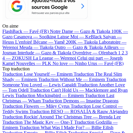
On aime
FlashBack —
Favé (FR)
Notre Dame —
Gazo & Tiakola
100K —
Gazo
Casanova —
Soolking
Laisse Moi —
KeBlack
Saiyan —
Heuss L'enfoiré
Bécane —
Yamê
200K —
Tiakola
Laboratoire —
Werenoi
Meuda —
Tiakola
Outro —
Gazo & Tiakola
Ailleurs —
Josman
Interlude —
Gazo & Tiakola
Overdrive —
Ofenbach
1 2 3
4 —
ZOKUSH
La League —
Werenoi
Celui qui part —
Joseph
Kamel
Nouvelles —
PLK
No love —
Ninho
Urus —
Favé (FR)
Top traduction
Traduction Lose Yourself —
Eminem
Traduction The Real Slim
Shady —
Eminem
Traduction Without Me —
Eminem
Traduction
Someone You Loved —
Lewis Capaldi
Traduction Another Love
—
Tom Odell
Traduction Can't Hold Us —
Macklemore and Ryan
Lewis
Traduction Mockingbird —
Eminem
Traduction Last
Christmas —
Wham
Traduction Demons —
Imagine Dragons
Traduction Flowers —
Miley Cyrus
Traduction Lose Control —
Teddy Swims
Traduction BESO —
ROSALÍA & Rauw Alejandro
Traduction Rockin' Around The Christmas Tree —
Brenda Lee
Traduction The Magic Key —
One-T
Traduction Godzilla —
Eminem
Traduction What Was I Made For? —
Billie Eilish
Traduction Emorio —
Billie Eilish
Traduction Special —
Dave &