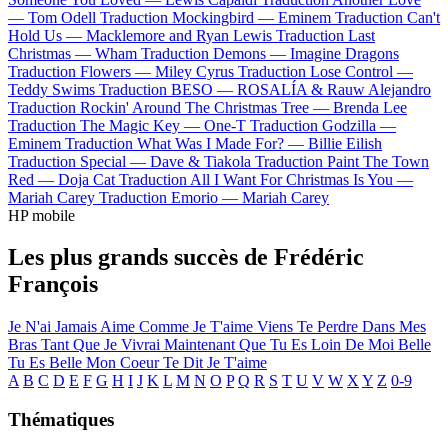
—
Tom Odell
Traduction Mockingbird —
Eminem
Traduction Can't
Hold Us —
Macklemore and Ryan Lewis
Traduction Last
Christmas —
Wham
Traduction Demons —
Imagine Dragons
Traduction Flowers —
Miley Cyrus
Traduction Lose Control —
Teddy Swims
Traduction BESO —
ROSALÍA & Rauw Alejandro
Traduction Rockin' Around The Christmas Tree —
Brenda Lee
Traduction The Magic Key —
One-T
Traduction Godzilla —
Eminem
Traduction What Was I Made For? —
Billie Eilish
Traduction Special —
Dave & Tiakola
Traduction Paint The Town
Red —
Doja Cat
Traduction All I Want For Christmas Is You —
Mariah Carey
Traduction Emorio —
Mariah Carey
HP mobile
Les plus grands succès de Frédéric
François
Je N'ai Jamais Aime Comme Je T'aime
Viens Te Perdre Dans Mes
Bras
Tant Que Je Vivrai
Maintenant Que Tu Es Loin De Moi
Belle
Tu Es Belle
Mon Coeur Te Dit Je T'aime
A
B
C
D
E
F
G
H
I
J
K
L
M
N
O
P
Q
R
S
T
U
V
W
X
Y
Z
0-9
Thématiques