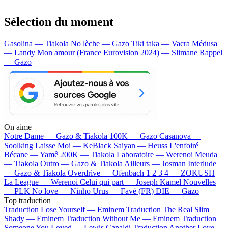
Sélection du moment
Gasolina — Tiakola
No lèche — Gazo
Tiki taka — Vacra
Médusa
— Landy
Mon amour (France Eurovision 2024) — Slimane
Rappel
— Gazo
On aime
Notre Dame —
Gazo & Tiakola
100K —
Gazo
Casanova —
Soolking
Laisse Moi —
KeBlack
Saiyan —
Heuss L'enfoiré
Bécane —
Yamê
200K —
Tiakola
Laboratoire —
Werenoi
Meuda
—
Tiakola
Outro —
Gazo & Tiakola
Ailleurs —
Josman
Interlude
—
Gazo & Tiakola
Overdrive —
Ofenbach
1 2 3 4 —
ZOKUSH
La League —
Werenoi
Celui qui part —
Joseph Kamel
Nouvelles
—
PLK
No love —
Ninho
Urus —
Favé (FR)
DIE —
Gazo
Top traduction
Traduction Lose Yourself —
Eminem
Traduction The Real Slim
Shady —
Eminem
Traduction Without Me —
Eminem
Traduction
Someone You Loved —
Lewis Capaldi
Traduction Another Love