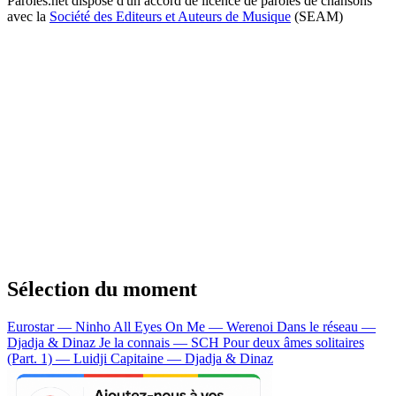
Paroles.net dispose d'un accord de licence de paroles de chansons
avec la
Société des Editeurs et Auteurs de Musique
(SEAM)
Sélection du moment
Eurostar — Ninho
All Eyes On Me — Werenoi
Dans le réseau —
Djadja & Dinaz
Je la connais — SCH
Pour deux âmes solitaires
(Part. 1) — Luidji
Capitaine — Djadja & Dinaz