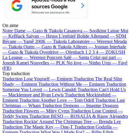
On aime
Notre Dame —
Gazo & Tiakola
Casanova —
Soolking
Laisse Moi
—
KeBlack
Saiyan —
Heuss L'enfoiré
Bolide Allemand —
SDM
Bécane —
Yamê
200K —
Tiakola
Laboratoire —
Werenoi
Meuda
—
Tiakola
Outro —
Gazo & Tiakola
Ailleurs —
Josman
Interlude
—
Gazo & Tiakola
Overdrive —
Ofenbach
1 2 3 4 —
ZOKUSH
La League —
Werenoi
Popcorn Salé —
Santa
Celui qui part —
Joseph Kamel
Nouvelles —
PLK
No love —
Ninho
Urus —
Favé
(FR)
Top traduction
Traduction Lose Yourself —
Eminem
Traduction The Real Slim
Shady —
Eminem
Traduction Without Me —
Eminem
Traduction
Someone You Loved —
Lewis Capaldi
Traduction Can't Hold Us
—
Macklemore and Ryan Lewis
Traduction Mockingbird —
Eminem
Traduction Another Love —
Tom Odell
Traduction Last
Christmas —
Wham
Traduction Demons —
Imagine Dragons
Traduction Flowers —
Miley Cyrus
Traduction Lose Control —
Teddy Swims
Traduction BESO —
ROSALÍA & Rauw Alejandro
Traduction Rockin' Around The Christmas Tree —
Brenda Lee
Traduction The Magic Key —
One-T
Traduction Godzilla —
Eminem
Traduction What Was I Made For? —
Billie Eilish