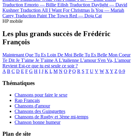
Traduction Emorio —
Billie Eilish
Traduction Daylight —
David
Kushner
Traduction All I Want For Christmas Is You —
Mariah
Carey
Traduction Paint The Town Red —
Doja Cat
HP mobile
Les plus grands succès de Frédéric
François
Maintenant Que Tu Es Loin De Moi
Belle Tu Es Belle
Mon Coeur
Te Dit Je T'aime
Je T'aime A L'italienne
L'amour S'en Va, L'amour
Revient
Est-ce que tu est seule ce soir ?
A
B
C
D
E
F
G
H
I
J
K
L
M
N
O
P
Q
R
S
T
U
V
W
X
Y
Z
0-9
Thématiques
Chansons pour faire le sexe
Rap Français
Chansons d'amour
Chansons des Guinguettes
Chansons de Rugby et 3ème mi-temps
Chanson bonne humeur
Plan de site