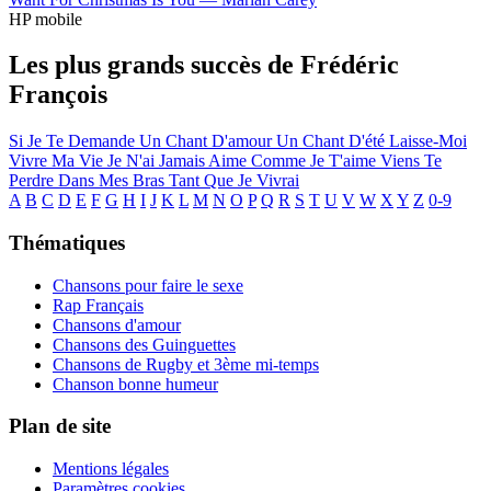
HP mobile
Les plus grands succès de Frédéric
François
Si Je Te Demande
Un Chant D'amour Un Chant D'été
Laisse-Moi
Vivre Ma Vie
Je N'ai Jamais Aime Comme Je T'aime
Viens Te
Perdre Dans Mes Bras
Tant Que Je Vivrai
A
B
C
D
E
F
G
H
I
J
K
L
M
N
O
P
Q
R
S
T
U
V
W
X
Y
Z
0-9
Thématiques
Chansons pour faire le sexe
Rap Français
Chansons d'amour
Chansons des Guinguettes
Chansons de Rugby et 3ème mi-temps
Chanson bonne humeur
Plan de site
Mentions légales
Paramètres cookies