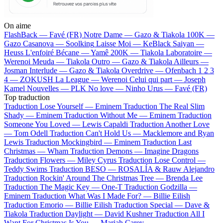
On aime
FlashBack —
Favé (FR)
Notre Dame —
Gazo & Tiakola
100K —
Gazo
Casanova —
Soolking
Laisse Moi —
KeBlack
Saiyan —
Heuss L'enfoiré
Bécane —
Yamê
200K —
Tiakola
Laboratoire —
Werenoi
Meuda —
Tiakola
Outro —
Gazo & Tiakola
Ailleurs —
Josman
Interlude —
Gazo & Tiakola
Overdrive —
Ofenbach
1 2 3
4 —
ZOKUSH
La League —
Werenoi
Celui qui part —
Joseph
Kamel
Nouvelles —
PLK
No love —
Ninho
Urus —
Favé (FR)
Top traduction
Traduction Lose Yourself —
Eminem
Traduction The Real Slim
Shady —
Eminem
Traduction Without Me —
Eminem
Traduction
Someone You Loved —
Lewis Capaldi
Traduction Another Love
—
Tom Odell
Traduction Can't Hold Us —
Macklemore and Ryan
Lewis
Traduction Mockingbird —
Eminem
Traduction Last
Christmas —
Wham
Traduction Demons —
Imagine Dragons
Traduction Flowers —
Miley Cyrus
Traduction Lose Control —
Teddy Swims
Traduction BESO —
ROSALÍA & Rauw Alejandro
Traduction Rockin' Around The Christmas Tree —
Brenda Lee
Traduction The Magic Key —
One-T
Traduction Godzilla —
Eminem
Traduction What Was I Made For? —
Billie Eilish
Traduction Emorio —
Billie Eilish
Traduction Special —
Dave &
Tiakola
Traduction Daylight —
David Kushner
Traduction All I
Want For Christmas Is You —
Mariah Carey