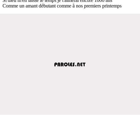
Si dieu m'en laisse le temps je t'aimerai encore 1000 ans
Comme un amant débutant comme à nos premiers printemps