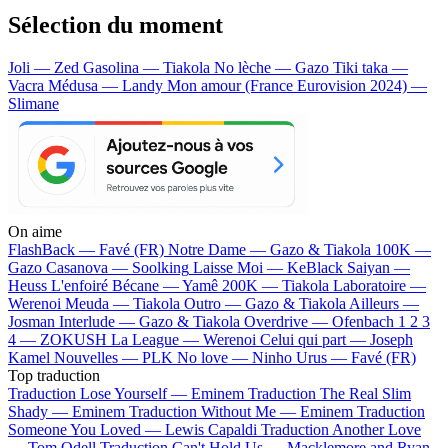
Sélection du moment
Joli — Zed
Gasolina — Tiakola
No lèche — Gazo
Tiki taka —
Vacra
Médusa — Landy
Mon amour (France Eurovision 2024) —
Slimane
On aime
FlashBack —
Favé (FR)
Notre Dame —
Gazo & Tiakola
100K —
Gazo
Casanova —
Soolking
Laisse Moi —
KeBlack
Saiyan —
Heuss L'enfoiré
Bécane —
Yamê
200K —
Tiakola
Laboratoire —
Werenoi
Meuda —
Tiakola
Outro —
Gazo & Tiakola
Ailleurs —
Josman
Interlude —
Gazo & Tiakola
Overdrive —
Ofenbach
1 2 3
4 —
ZOKUSH
La League —
Werenoi
Celui qui part —
Joseph
Kamel
Nouvelles —
PLK
No love —
Ninho
Urus —
Favé (FR)
Top traduction
Traduction Lose Yourself —
Eminem
Traduction The Real Slim
Shady —
Eminem
Traduction Without Me —
Eminem
Traduction
Someone You Loved —
Lewis Capaldi
Traduction Another Love
—
Tom Odell
Traduction Can't Hold Us —
Macklemore and Ryan