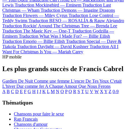
Lewis
Traduction Mockingbird —
Eminem
Traduction Last
Christmas —
Wham
Traduction Demons —
Imagine Dragons
Traduction Flowers —
Miley Cyrus
Traduction Lose Control —
Teddy Swims
Traduction BESO —
ROSALÍA & Rauw Alejandro
Traduction Rockin' Around The Christmas Tree —
Brenda Lee
Traduction The Magic Key —
One-T
Traduction Godzilla —
Eminem
Traduction What Was I Made For? —
Billie Eilish
Traduction Emorio —
Billie Eilish
Traduction Special —
Dave &
Tiakola
Traduction Daylight —
David Kushner
Traduction All I
Want For Christmas Is You —
Mariah Carey
HP mobile
Les plus grands succès de Francis Cabrel
Gardien De Nuit
Comme une femme
L'encre De Tes Yeux
C'etait
L'hiver
Dur comme fer
A Chaque Amour Que Nous Ferons
A
B
C
D
E
F
G
H
I
J
K
L
M
N
O
P
Q
R
S
T
U
V
W
X
Y
Z
0-9
Thématiques
Chansons pour faire le sexe
Rap Français
Chansons d'amour