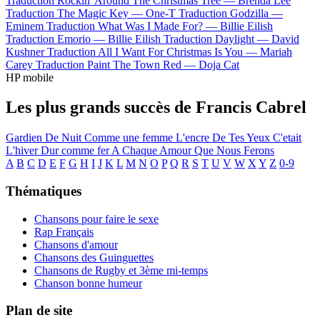
Traduction Rockin' Around The Christmas Tree —
Brenda Lee
Traduction The Magic Key —
One-T
Traduction Godzilla —
Eminem
Traduction What Was I Made For? —
Billie Eilish
Traduction Emorio —
Billie Eilish
Traduction Daylight —
David
Kushner
Traduction All I Want For Christmas Is You —
Mariah
Carey
Traduction Paint The Town Red —
Doja Cat
HP mobile
Les plus grands succès de Francis Cabrel
Gardien De Nuit
Comme une femme
L'encre De Tes Yeux
C'etait
L'hiver
Dur comme fer
A Chaque Amour Que Nous Ferons
A
B
C
D
E
F
G
H
I
J
K
L
M
N
O
P
Q
R
S
T
U
V
W
X
Y
Z
0-9
Thématiques
Chansons pour faire le sexe
Rap Français
Chansons d'amour
Chansons des Guinguettes
Chansons de Rugby et 3ème mi-temps
Chanson bonne humeur
Plan de site