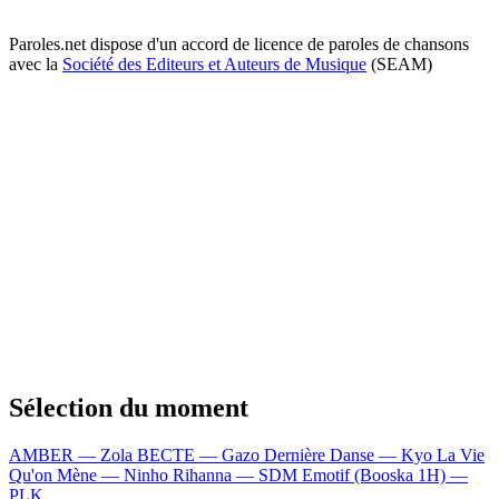
Paroles.net dispose d'un accord de licence de paroles de chansons
avec la
Société des Editeurs et Auteurs de Musique
(SEAM)
Sélection du moment
AMBER — Zola
BECTE — Gazo
Dernière Danse — Kyo
La Vie
Qu'on Mène — Ninho
Rihanna — SDM
Emotif (Booska 1H) —
PLK