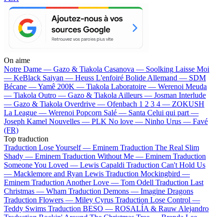
On aime
Notre Dame —
Gazo & Tiakola
Casanova —
Soolking
Laisse Moi
—
KeBlack
Saiyan —
Heuss L'enfoiré
Bolide Allemand —
SDM
Bécane —
Yamê
200K —
Tiakola
Laboratoire —
Werenoi
Meuda
—
Tiakola
Outro —
Gazo & Tiakola
Ailleurs —
Josman
Interlude
—
Gazo & Tiakola
Overdrive —
Ofenbach
1 2 3 4 —
ZOKUSH
La League —
Werenoi
Popcorn Salé —
Santa
Celui qui part —
Joseph Kamel
Nouvelles —
PLK
No love —
Ninho
Urus —
Favé
(FR)
Top traduction
Traduction Lose Yourself —
Eminem
Traduction The Real Slim
Shady —
Eminem
Traduction Without Me —
Eminem
Traduction
Someone You Loved —
Lewis Capaldi
Traduction Can't Hold Us
—
Macklemore and Ryan Lewis
Traduction Mockingbird —
Eminem
Traduction Another Love —
Tom Odell
Traduction Last
Christmas —
Wham
Traduction Demons —
Imagine Dragons
Traduction Flowers —
Miley Cyrus
Traduction Lose Control —
Teddy Swims
Traduction BESO —
ROSALÍA & Rauw Alejandro