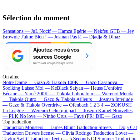
Sélection du moment
Sensations — JuL
Nocif — Hamza
Egérie — Nekfeu
GTB — Jey
Brownie
J'aime Bien ! — Josman
Pas là — Djadja & Dinaz
On aime
Notre Dame —
Gazo & Tiakola
100K —
Gazo
Casanova —
Soolking
Laisse Moi —
KeBlack
Saiyan —
Heuss L'enfoiré
Bécane —
Yamê
200K —
Tiakola
Laboratoire —
Werenoi
Meuda
—
Tiakola
Outro —
Gazo & Tiakola
Ailleurs —
Josman
Interlude
—
Gazo & Tiakola
Overdrive —
Ofenbach
1 2 3 4 —
ZOKUSH
La League —
Werenoi
Celui qui part —
Joseph Kamel
Nouvelles
—
PLK
No love —
Ninho
Urus —
Favé (FR)
DIE —
Gazo
Top traduction
Traduction Monsters —
James Blunt
Traduction Streets —
Doja Cat
Traduction Drivers license —
Olivia Rodrigo
Traduction Lover —
Taylor Swift
Traduction Teeth —
5 Seconds Of Summer
Traduction