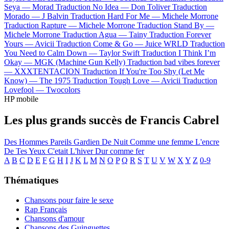
Seya —
Morad
Traduction No Idea —
Don Toliver
Traduction
Morado —
J Balvin
Traduction Hard For Me —
Michele Morrone
Traduction Rapture —
Michele Morrone
Traduction Stand By —
Michele Morrone
Traduction Agua —
Tainy
Traduction Forever
Yours —
Avicii
Traduction Come & Go —
Juice WRLD
Traduction
You Need to Calm Down —
Taylor Swift
Traduction I Think I’m
Okay —
MGK (Machine Gun Kelly)
Traduction bad vibes forever
—
XXXTENTACION
Traduction If You're Too Shy (Let Me
Know) —
The 1975
Traduction Tough Love —
Avicii
Traduction
Lovefool —
Twocolors
HP mobile
Les plus grands succès de Francis Cabrel
Des Hommes Pareils
Gardien De Nuit
Comme une femme
L'encre
De Tes Yeux
C'etait L'hiver
Dur comme fer
A
B
C
D
E
F
G
H
I
J
K
L
M
N
O
P
Q
R
S
T
U
V
W
X
Y
Z
0-9
Thématiques
Chansons pour faire le sexe
Rap Français
Chansons d'amour
Chansons des Guinguettes