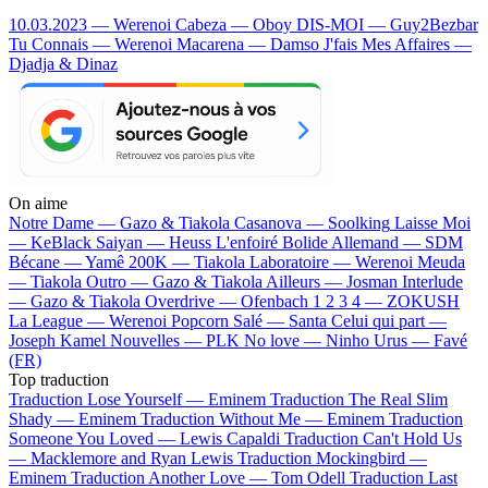
10.03.2023 — Werenoi
Cabeza — Oboy
DIS-MOI — Guy2Bezbar
Tu Connais — Werenoi
Macarena — Damso
J'fais Mes Affaires —
Djadja & Dinaz
On aime
Notre Dame —
Gazo & Tiakola
Casanova —
Soolking
Laisse Moi
—
KeBlack
Saiyan —
Heuss L'enfoiré
Bolide Allemand —
SDM
Bécane —
Yamê
200K —
Tiakola
Laboratoire —
Werenoi
Meuda
—
Tiakola
Outro —
Gazo & Tiakola
Ailleurs —
Josman
Interlude
—
Gazo & Tiakola
Overdrive —
Ofenbach
1 2 3 4 —
ZOKUSH
La League —
Werenoi
Popcorn Salé —
Santa
Celui qui part —
Joseph Kamel
Nouvelles —
PLK
No love —
Ninho
Urus —
Favé
(FR)
Top traduction
Traduction Lose Yourself —
Eminem
Traduction The Real Slim
Shady —
Eminem
Traduction Without Me —
Eminem
Traduction
Someone You Loved —
Lewis Capaldi
Traduction Can't Hold Us
—
Macklemore and Ryan Lewis
Traduction Mockingbird —
Eminem
Traduction Another Love —
Tom Odell
Traduction Last