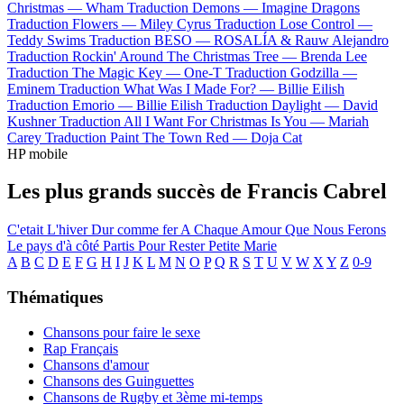
Christmas —
Wham
Traduction Demons —
Imagine Dragons
Traduction Flowers —
Miley Cyrus
Traduction Lose Control —
Teddy Swims
Traduction BESO —
ROSALÍA & Rauw Alejandro
Traduction Rockin' Around The Christmas Tree —
Brenda Lee
Traduction The Magic Key —
One-T
Traduction Godzilla —
Eminem
Traduction What Was I Made For? —
Billie Eilish
Traduction Emorio —
Billie Eilish
Traduction Daylight —
David
Kushner
Traduction All I Want For Christmas Is You —
Mariah
Carey
Traduction Paint The Town Red —
Doja Cat
HP mobile
Les plus grands succès de Francis Cabrel
C'etait L'hiver
Dur comme fer
A Chaque Amour Que Nous Ferons
Le pays d'à côté
Partis Pour Rester
Petite Marie
A
B
C
D
E
F
G
H
I
J
K
L
M
N
O
P
Q
R
S
T
U
V
W
X
Y
Z
0-9
Thématiques
Chansons pour faire le sexe
Rap Français
Chansons d'amour
Chansons des Guinguettes
Chansons de Rugby et 3ème mi-temps