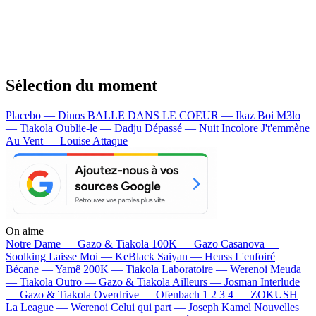
Sélection du moment
Placebo — Dinos
BALLE DANS LE COEUR — Ikaz Boi
M3lo
— Tiakola
Oublie-le — Dadju
Dépassé — Nuit Incolore
J't'emmène
Au Vent — Louise Attaque
On aime
Notre Dame —
Gazo & Tiakola
100K —
Gazo
Casanova —
Soolking
Laisse Moi —
KeBlack
Saiyan —
Heuss L'enfoiré
Bécane —
Yamê
200K —
Tiakola
Laboratoire —
Werenoi
Meuda
—
Tiakola
Outro —
Gazo & Tiakola
Ailleurs —
Josman
Interlude
—
Gazo & Tiakola
Overdrive —
Ofenbach
1 2 3 4 —
ZOKUSH
La League —
Werenoi
Celui qui part —
Joseph Kamel
Nouvelles