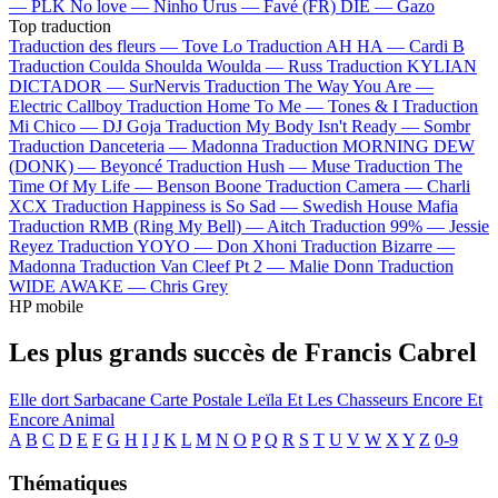
—
PLK
No love —
Ninho
Urus —
Favé (FR)
DIE —
Gazo
Top traduction
Traduction des fleurs —
Tove Lo
Traduction AH HA —
Cardi B
Traduction Coulda Shoulda Woulda —
Russ
Traduction KYLIAN
DICTADOR —
SurNervis
Traduction The Way You Are —
Electric Callboy
Traduction Home To Me —
Tones & I
Traduction
Mi Chico —
DJ Goja
Traduction My Body Isn't Ready —
Sombr
Traduction Danceteria —
Madonna
Traduction MORNING DEW
(DONK) —
Beyoncé
Traduction Hush —
Muse
Traduction The
Time Of My Life —
Benson Boone
Traduction Camera —
Charli
XCX
Traduction Happiness is So Sad —
Swedish House Mafia
Traduction RMB (Ring My Bell) —
Aitch
Traduction 99% —
Jessie
Reyez
Traduction YOYO —
Don Xhoni
Traduction Bizarre —
Madonna
Traduction Van Cleef Pt 2 —
Malie Donn
Traduction
WIDE AWAKE —
Chris Grey
HP mobile
Les plus grands succès de Francis Cabrel
Elle dort
Sarbacane
Carte Postale
Leïla Et Les Chasseurs
Encore Et
Encore
Animal
A
B
C
D
E
F
G
H
I
J
K
L
M
N
O
P
Q
R
S
T
U
V
W
X
Y
Z
0-9
Thématiques