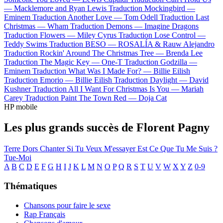
—
Macklemore and Ryan Lewis
Traduction Mockingbird —
Eminem
Traduction Another Love —
Tom Odell
Traduction Last
Christmas —
Wham
Traduction Demons —
Imagine Dragons
Traduction Flowers —
Miley Cyrus
Traduction Lose Control —
Teddy Swims
Traduction BESO —
ROSALÍA & Rauw Alejandro
Traduction Rockin' Around The Christmas Tree —
Brenda Lee
Traduction The Magic Key —
One-T
Traduction Godzilla —
Eminem
Traduction What Was I Made For? —
Billie Eilish
Traduction Emorio —
Billie Eilish
Traduction Daylight —
David
Kushner
Traduction All I Want For Christmas Is You —
Mariah
Carey
Traduction Paint The Town Red —
Doja Cat
HP mobile
Les plus grands succès de Florent Pagny
Terre
Dors
Chanter
Si Tu Veux M'essayer
Est Ce Que Tu Me Suis ?
Tue-Moi
A
B
C
D
E
F
G
H
I
J
K
L
M
N
O
P
Q
R
S
T
U
V
W
X
Y
Z
0-9
Thématiques
Chansons pour faire le sexe
Rap Français