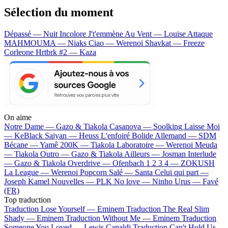
Sélection du moment
Dépassé — Nuit Incolore
J't'emmène Au Vent — Louise Attaque
MAHMOUMA — Niaks
Ciao — Werenoi
Shavkat — Freeze
Corleone
Hrtbrk #2 — Kaza
On aime
Notre Dame —
Gazo & Tiakola
Casanova —
Soolking
Laisse Moi
—
KeBlack
Saiyan —
Heuss L'enfoiré
Bolide Allemand —
SDM
Bécane —
Yamê
200K —
Tiakola
Laboratoire —
Werenoi
Meuda
—
Tiakola
Outro —
Gazo & Tiakola
Ailleurs —
Josman
Interlude
—
Gazo & Tiakola
Overdrive —
Ofenbach
1 2 3 4 —
ZOKUSH
La League —
Werenoi
Popcorn Salé —
Santa
Celui qui part —
Joseph Kamel
Nouvelles —
PLK
No love —
Ninho
Urus —
Favé
(FR)
Top traduction
Traduction Lose Yourself —
Eminem
Traduction The Real Slim
Shady —
Eminem
Traduction Without Me —
Eminem
Traduction
Someone You Loved —
Lewis Capaldi
Traduction Can't Hold Us