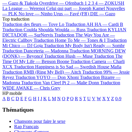
—
Gazo & Tiakola
Overdrive —
Ofenbach
1 2 3 4 —
ZOKUSH
La League —
Werenoi
Celui qui part —
Joseph Kamel
Nouvelles
—
PLK
No love —
Ninho
Urus —
Favé (FR)
DIE —
Gazo
Top traduction
Traduction des fleurs —
Tove Lo
Traduction AH HA —
Cardi B
Traduction Coulda Shoulda Woulda —
Russ
Traduction KYLIAN
DICTADOR —
SurNervis
Traduction The Way You Are —
Electric Callboy
Traduction Home To Me —
Tones & I
Traduction
Mi Chico —
DJ Goja
Traduction My Body Isn't Ready —
Sombr
Traduction Danceteria —
Madonna
Traduction MORNING DEW
(DONK) —
Beyoncé
Traduction Hush —
Muse
Traduction The
Time Of My Life —
Benson Boone
Traduction Camera —
Charli
XCX
Traduction Happiness is So Sad —
Swedish House Mafia
Traduction RMB (Ring My Bell) —
Aitch
Traduction 99% —
Jessie
Reyez
Traduction YOYO —
Don Xhoni
Traduction Bizarre —
Madonna
Traduction Van Cleef Pt 2 —
Malie Donn
Traduction
WIDE AWAKE —
Chris Grey
HP mobile
A
B
C
D
E
F
G
H
I
J
K
L
M
N
O
P
Q
R
S
T
U
V
W
X
Y
Z
0-9
Thématiques
Chansons pour faire le sexe
Rap Français
Chansons d'amour