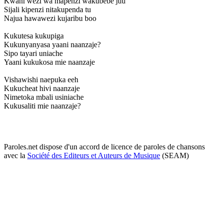
Kwani wezi wa mapenzi wakubebe juu
Sijali kipenzi nitakupenda tu
Najua hawawezi kujaribu boo
Kukutesa kukupiga
Kukunyanyasa yaani naanzaje?
Sipo tayari uniache
Yaani kukukosa mie naanzaje
Vishawishi naepuka eeh
Kukucheat hivi naanzaje
Nimetoka mbali usiniache
Kukusaliti mie naanzaje?
Paroles.net dispose d'un accord de licence de paroles de chansons
avec la
Société des Editeurs et Auteurs de Musique
(SEAM)