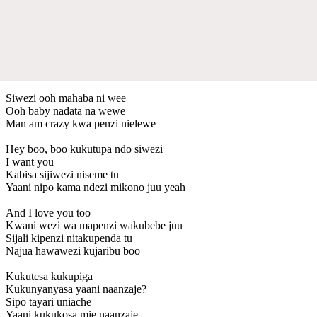
Siwezi ooh mahaba ni wee
Ooh baby nadata na wewe
Man am crazy kwa penzi nielewe
Hey boo, boo kukutupa ndo siwezi
I want you
Kabisa sijiwezi niseme tu
Yaani nipo kama ndezi mikono juu yeah
And I love you too
Kwani wezi wa mapenzi wakubebe juu
Sijali kipenzi nitakupenda tu
Najua hawawezi kujaribu boo
Kukutesa kukupiga
Kukunyanyasa yaani naanzaje?
Sipo tayari uniache
Yaani kukukosa mie naanzaje