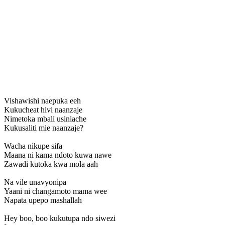
Vishawishi naepuka eeh
Kukucheat hivi naanzaje
Nimetoka mbali usiniache
Kukusaliti mie naanzaje?
Wacha nikupe sifa
Maana ni kama ndoto kuwa nawe
Zawadi kutoka kwa mola aah
Na vile unavyonipa
Yaani ni changamoto mama wee
Napata upepo mashallah
Hey boo, boo kukutupa ndo siwezi