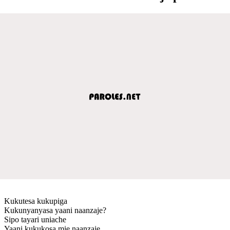
Kukutesa kukupiga
Kukunyanyasa yaani naanzaje?
Sipo tayari uniache
Yaani kukukosa mie naanzaje